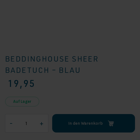
BEDDINGHOUSE SHEER
BADETUCH – BLAU
19,95
Auf Lager
Beddinghouse
–
+
In den Warenkorb
Sheer
Badetuch
-