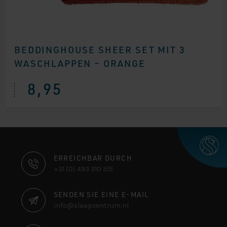
BEDDINGHOUSE SHEER SET MIT 3
WASCHLAPPEN – ORANGE
8,95
KONTAKTINFORMATIONEN
ERREICHBAR DURCH
+31 (0) 493 310 515
SENDEN SIE EINE E-MAIL
info@slaapcentrum.nl