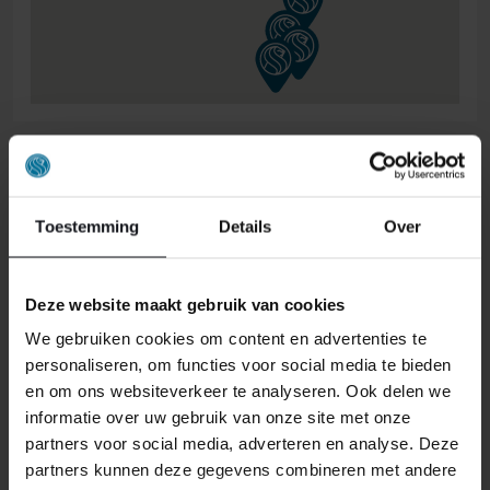
ONS RETOURBELEID
Toestemming
Details
Over
Individuell gestaltete Artikel wie Matratzen,
Lattenroste, Obermatratzen und Boxspring-
Deze website maakt gebruik van cookies
Sets fallen NICHT unter die
We gebruiken cookies om content en advertenties te
Rückgabebestimmungen und können von
personaliseren, om functies voor social media te bieden
uns nicht zurückgenommen werden.
en om ons websiteverkeer te analyseren. Ook delen we
informatie over uw gebruik van onze site met onze
Manchmal möchten Sie vielleicht eine Bestellung
partners voor social media, adverteren en analyse. Deze
zurückgeben. Vielleicht, weil Ihnen das Produkt nicht
partners kunnen deze gegevens combineren met andere