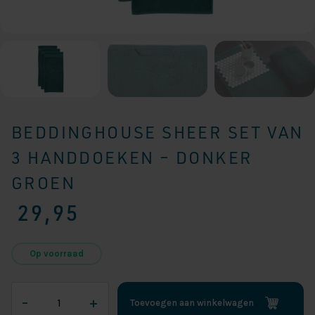
BEDDINGHOUSE SHEER SET VAN
3 HANDDOEKEN – DONKER
GROEN
29,95
Op voorraad
Beddinghouse
–
+
Toevoegen aan winkelwagen
Sheer