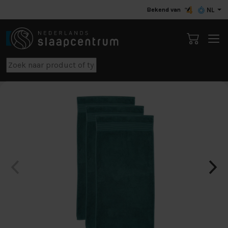
Bekend van
NL