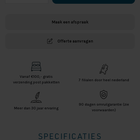
set
van
3
Maak een afspraak
Handdoeken
-
Donker
Offerte aanvragen
Groen
aantal
Vanaf €100,- gratis
7 filialen door heel nederland
verzending post pakketten
90 dagen omruilgarantie (zie
Meer dan 30 jaar ervaring
voorwaarden)
SPECIFICATIES