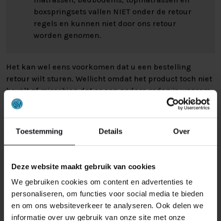
boxspringsets vallen NIET onder de retour
regels en kunnen niet door ons retour
worden genomen.
Het kan wel eens voorkomen dat u een bestelling
retour wilt sturen. Wellicht omdat het product toch niet
bevalt of misschien dat er een andere reden is waarom
u de bestelling toch niet zou willen hebben. Wat de
reden ook is, u heeft het recht uw bestelling tot
14
dagen na ontvangst zonder opgave van reden te
Toestemming
Details
Over
annuleren
. Behandel het product met zorg en zorg
ervoor dat deze bij het retour sturen goed verpakt is.
Mocht het product beschadigd zijn of is de verpakking
Deze website maakt gebruik van cookies
meer beschadigd dan nodig, dan kunnen we deze
We gebruiken cookies om content en advertenties te
waardevermindering van het product aan u
personaliseren, om functies voor social media te bieden
doorberekenen.
en om ons websiteverkeer te analyseren. Ook delen we
informatie over uw gebruik van onze site met onze