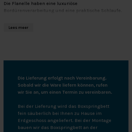
Die Flanelle haben eine luxuriöse
Bordürenverarbeitung und eine praktische Schlaufe.
Sie können mit ähnlichen Farben bei bis zu 60 Grad
gewaschen werden und sind für den Wäschetrockner
Lees meer
geeignet.
Die Lieferung erfolgt nach Vereinbarung.
Sobald wir die Ware liefern können, rufen
wir Sie an, um einen Termin zu vereinbaren.
Bei der Lieferung wird das Boxspringbett
fein säuberlich bei Ihnen zu Hause im
Erdgeschoss angeliefert. Bei der Montage
bauen wir das Boxspringbett an der