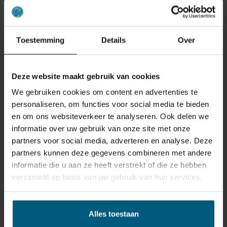
Toestemming
Details
Over
Deze website maakt gebruik van cookies
We gebruiken cookies om content en advertenties te
ONS RETOURBELEID
personaliseren, om functies voor social media te bieden
en om ons websiteverkeer te analyseren. Ook delen we
informatie over uw gebruik van onze site met onze
Individuell gestaltete Artikel wie Matratzen,
partners voor social media, adverteren en analyse. Deze
Lattenroste, Obermatratzen und Boxspring-
partners kunnen deze gegevens combineren met andere
Sets fallen NICHT unter die
informatie die u aan ze heeft verstrekt of die ze hebben
Rückgabebestimmungen und können von
verzameld op basis van uw gebruik van hun services.
uns nicht zurückgenommen werden.
Manchmal möchten Sie vielleicht eine Bestellung
Alles toestaan
zurückgeben. Vielleicht, weil Ihnen das Produkt nicht