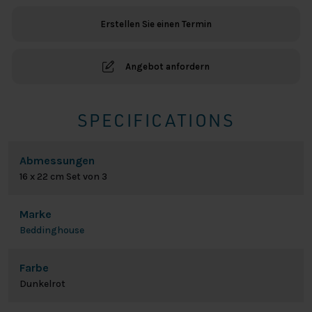
3
Erstellen Sie einen Termin
Waschlappen
-
Dunkelrot
Angebot anfordern
Menge
SPECIFICATIONS
Abmessungen
16 x 22 cm Set von 3
Marke
Beddinghouse
Farbe
Dunkelrot