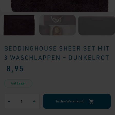
BEDDINGHOUSE SHEER SET MIT
3 WASCHLAPPEN – DUNKELROT
8,95
Auf Lager
Beddinghouse
–
+
In den Warenkorb
Sheer
Set
mit