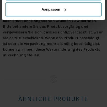
gefällt, oder vielleicht gibt es einen anderen Grund,
warum Sie die Bestellung nicht wünschen. In jedem Fall
Aanpassen
haben Sie das Recht, Ihre Bestellung bis zu
14 Tage
nach Erhalt ohne Angabe von Gründen zu widerrufen
.
Bitte behandeln Sie das Produkt sorgfältig und
vergewissern Sie sich, dass es richtig verpackt ist, wenn
Sie es zurückschicken. Wenn das Produkt beschädigt
ist oder die Verpackung mehr als nötig beschädigt ist,
können wir Ihnen diese Wertminderung des Produkts
in Rechnung stellen.
ÄHNLICHE PRODUKTE