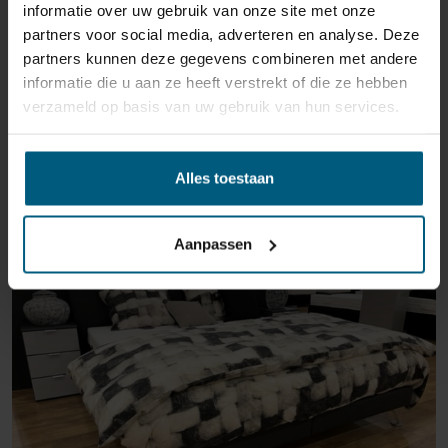
informatie over uw gebruik van onze site met onze
partners voor social media, adverteren en analyse. Deze
partners kunnen deze gegevens combineren met andere
informatie die u aan ze heeft verstrekt of die ze hebben
verzameld op basis van uw gebruik van hun services.
ÄHNLICHE PRODUKTE
Alles toestaan
Aanpassen