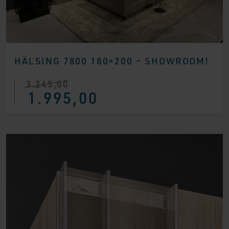
HÄLSING 7800 180×200 – SHOWROOM!
3.245,00
Ursprünglicher
Aktueller
1.995,00
Preis
Preis
war:
ist:
€ 3.245,00
€ 1.995,00.