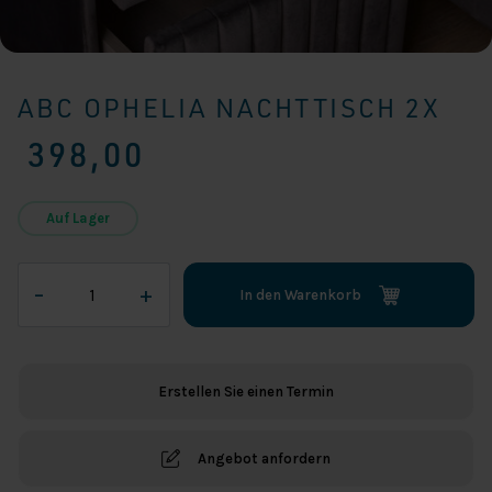
ABC OPHELIA NACHTTISCH 2X
398,00
Auf Lager
ABC
–
+
In den Warenkorb
Ophelia
Nachttisch
2x
Menge
Erstellen Sie einen Termin
Angebot anfordern