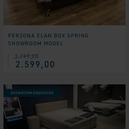
PERZONA ELAN BOX SPRING
SHOWROOM MODEL
3.799,00
Ursprünglicher
Aktueller
2.599,00
Preis
Preis
war:
ist:
€ 3.799,00
€ 2.599,00.
SHOWROOM EINDHOVEN