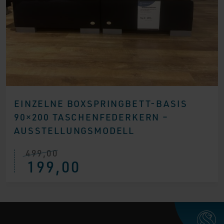
EINZELNE BOXSPRINGBETT-BASIS
90×200 TASCHENFEDERKERN –
AUSSTELLUNGSMODELL
499,00
Ursprünglicher
Aktueller
199,00
Preis
Preis
war:
ist:
€ 499,00
€ 199,00.