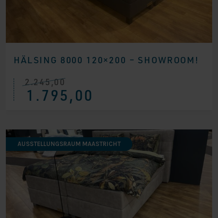
HÄLSING 8000 120×200 – SHOWROOM!
2.245,00
Ursprünglicher
Aktueller
1.795,00
Preis
Preis
war:
ist:
€ 2.245,00
€ 1.795,00.
AUSSTELLUNGSRAUM MAASTRICHT