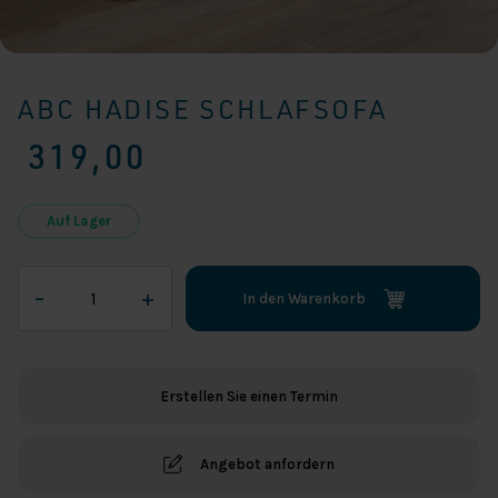
ABC HADISE SCHLAFSOFA
319,00
Auf Lager
ABC
–
+
In den Warenkorb
Hadise
Schlafsofa
Menge
Erstellen Sie einen Termin
Angebot anfordern