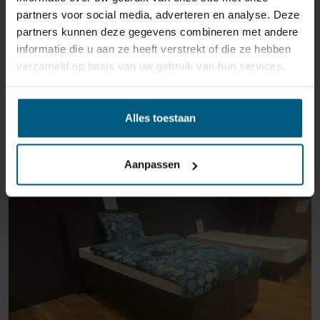
partners voor social media, adverteren en analyse. Deze
partners kunnen deze gegevens combineren met andere
informatie die u aan ze heeft verstrekt of die ze hebben
verzameld op basis van uw gebruik van hun services.
ÄHNLICHE PRODUKTE
Alles toestaan
Aanpassen
AUSSTELLUNGSRAUM MAASTRICHT