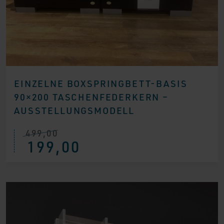
EINZELNE BOXSPRINGBETT-BASIS
90×200 TASCHENFEDERKERN –
AUSSTELLUNGSMODELL
499,00
Ursprünglicher
Aktueller
199,00
Preis
Preis
war:
ist:
€ 499,00
€ 199,00.