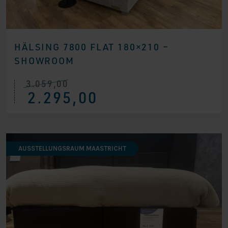
HÄLSING 7800 FLAT 180×210 –
SHOWROOM
3.059,00
Ursprünglicher
Aktueller
2.295,00
Preis
Preis
war:
ist:
€ 3.059,00
€ 2.295,00.
AUSSTELLUNGSRAUM MAASTRICHT