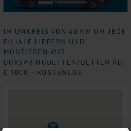
IM UMKREIS VON 40 KM UM JEDE
FILIALE LIEFERN UND
MONTIEREN WIR
BOXSPRINGBETTEN/BETTEN AB
€ 1000,- KOSTENLOS.