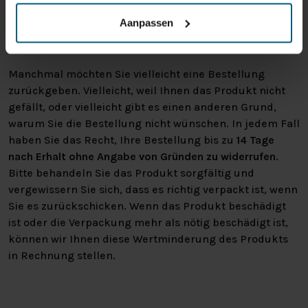
Rückgabebestimmungen und können von
Aanpassen
uns nicht zurückgenommen werden.
Manchmal möchten Sie vielleicht eine Bestellung
zurückgeben. Vielleicht, weil Ihnen das Produkt nicht
gefällt, oder vielleicht gibt es einen anderen Grund,
warum Sie die Bestellung nicht wünschen. In jedem Fall
haben Sie das Recht, Ihre Bestellung bis zu
14 Tage
nach Erhalt ohne Angabe von Gründen zu widerrufen
.
Bitte behandeln Sie das Produkt sorgfältig und
vergewissern Sie sich, dass es richtig verpackt ist, wenn
Sie es zurückschicken. Wenn das Produkt beschädigt
ist oder die Verpackung mehr als nötig beschädigt ist,
können wir Ihnen diese Wertminderung des Produkts
in Rechnung stellen.