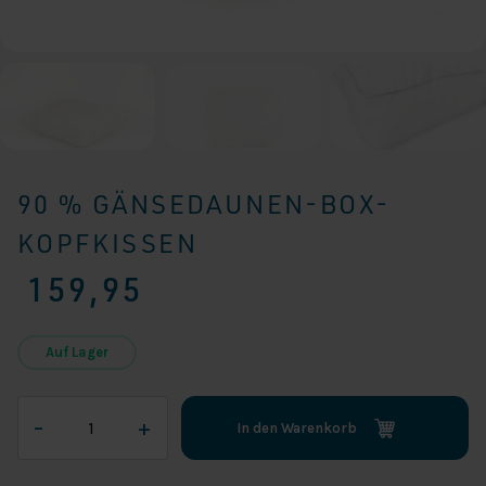
90 % GÄNSEDAUNEN-BOX-
KOPFKISSEN
159,95
Auf Lager
90
–
+
In den Warenkorb
%
Gänsedaunen-
Box-