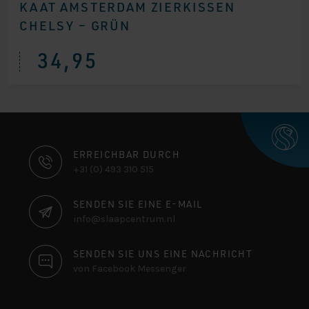
KAAT AMSTERDAM ZIERKISSEN
CHELSY – GRÜN
34,95
KONTAKTINFORMATIONEN
ERREICHBAR DURCH
+31 (0) 493 310 515
SENDEN SIE EINE E-MAIL
info@slaapcentrum.nl
SENDEN SIE UNS EINE NACHRICHT
von Facebook Messenger