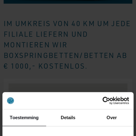
IM UMKREIS VON 40 KM UM JEDE
FILIALE LIEFERN UND
MONTIEREN WIR
BOXSPRINGBETTEN/BETTEN AB
€ 1000,- KOSTENLOS.
Toestemming
Details
Over