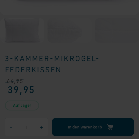
3-KAMMER-MIKROGEL-
FEDERKISSEN
64,95
Ursprünglicher
Aktueller
39,95
Preis
Preis
war:
ist:
€ 64,95
€ 39,95.
Auf Lager
3-
–
+
In den Warenkorb
Kammer-
Mikrogel-