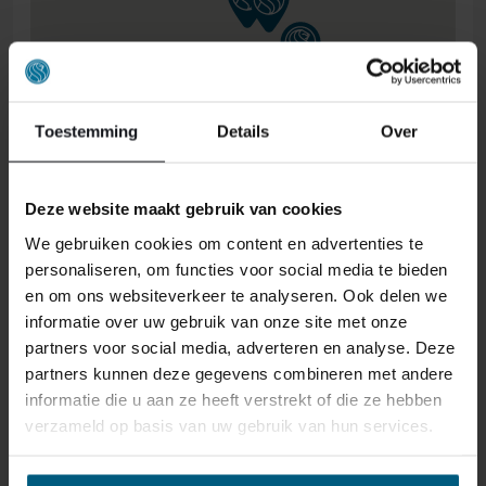
Toestemming
Details
Over
Deze website maakt gebruik van cookies
ONS RETOURBELEID
We gebruiken cookies om content en advertenties te
personaliseren, om functies voor social media te bieden
en om ons websiteverkeer te analyseren. Ook delen we
Individuell gestaltete Artikel wie Matratzen,
informatie over uw gebruik van onze site met onze
Lattenroste, Obermatratzen und Boxspring-
partners voor social media, adverteren en analyse. Deze
Sets fallen NICHT unter die
partners kunnen deze gegevens combineren met andere
Rückgabebestimmungen und können von
informatie die u aan ze heeft verstrekt of die ze hebben
uns nicht zurückgenommen werden.
verzameld op basis van uw gebruik van hun services.
Manchmal möchten Sie vielleicht eine Bestellung