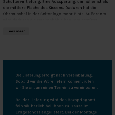
Schultervertiefung. Eine Aussparung, die höher ist als
die mittlere Fläche des Kissens. Dadurch hat die
Ohrmuschel in der Seitenlage mehr Platz. Außerdem
wird dadurch die Nackenhöhle bequem gestützt.
Lees meer
Der Latex an den Schultervertiefungen ist außerdem
etwas fester als die mittlere Fläche. So liegst du mit
dem Kopf leicht im Kissen und erfährst trotzdem die
nötige Unterstützung. Die Tiefe des Kissens beträgt 40
cm. So liegst du beim Schlafen mit der Schulter genau
in der Schulterkomfortzone der besseren
Schlafsysteme.
Die Lieferung erfolgt nach Vereinbarung.
Sobald wir die Ware liefern können, rufen
Passende Flanell- und Kopfkissenbezüge sind ebenfalls
wir Sie an, um einen Termin zu vereinbaren.
erhältlich!
Bei der Lieferung wird das Boxspringbett
fein säuberlich bei Ihnen zu Hause im
Erdgeschoss angeliefert. Bei der Montage