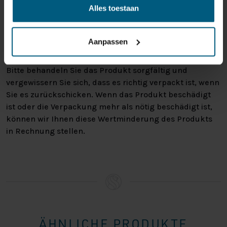
Alles toestaan
zurückgeben. Vielleicht, weil Ihnen das Produkt nicht
gefällt, oder vielleicht gibt es einen anderen Grund,
warum Sie die Bestellung nicht wünschen. In jedem Fall
Aanpassen
haben Sie das Recht, Ihre Bestellung bis zu
14 Tage
nach Erhalt ohne Angabe von Gründen zu widerrufen
.
Bitte behandeln Sie das Produkt sorgfältig und
vergewissern Sie sich, dass es richtig verpackt ist, wenn
Sie es zurückschicken. Wenn das Produkt beschädigt
ist oder die Verpackung mehr als nötig beschädigt ist,
können wir Ihnen diese Wertminderung des Produkts
in Rechnung stellen.
ÄHNLICHE PRODUKTE