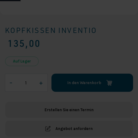
KOPFKISSEN INVENTIO
135,00
Auf Lager
Kopfkissen
–
+
In den Warenkorb
Inventio
Menge
Erstellen Sie einen Termin
Angebot anfordern