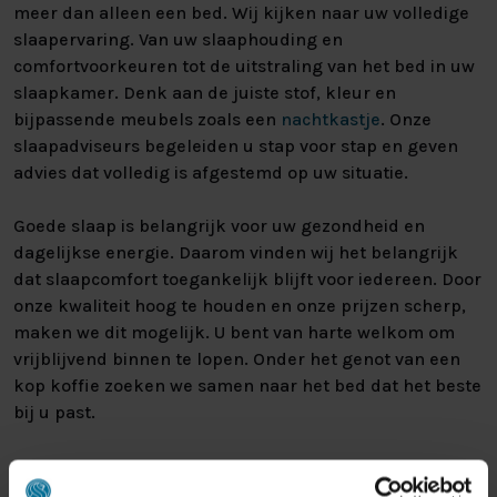
meer dan alleen een bed. Wij kijken naar uw volledige
slaapervaring. Van uw slaaphouding en
comfortvoorkeuren tot de uitstraling van het bed in uw
slaapkamer. Denk aan de juiste stof, kleur en
bijpassende meubels zoals een
nachtkastje
. Onze
slaapadviseurs begeleiden u stap voor stap en geven
advies dat volledig is afgestemd op uw situatie.
Goede slaap is belangrijk voor uw gezondheid en
dagelijkse energie. Daarom vinden wij het belangrijk
dat slaapcomfort toegankelijk blijft voor iedereen. Door
onze kwaliteit hoog te houden en onze prijzen scherp,
maken we dit mogelijk. U bent van harte welkom om
vrijblijvend binnen te lopen. Onder het genot van een
kop koffie zoeken we samen naar het bed dat het beste
bij u past.
BEZOEK ONZE BEDDENZAAK