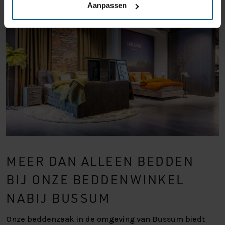
Aanpassen
MEER DAN ALLEEN BEDDEN
BIJ ONZE BEDDENWINKEL
NABIJ BUSSUM
Onze beddenzaak in de omgeving van Bussum biedt