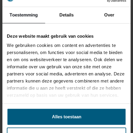
VLAKBIJ BUSSUM
Toestemming
Details
Over
In onze beddenspeciaalzaak vlakbij Bussum staat een
ervaren team van slaapadviseurs voor u klaar om
samen het bed van uw dromen te vinden. In een
Deze website maakt gebruik van cookies
showroom bij u in de buurt kunt u in alle rust
We gebruiken cookies om content en advertenties te
proefliggen en verschillende opties vergelijken. Wij
personaliseren, om functies voor social media te bieden
nemen de tijd en zorgen ervoor dat u met een goed
en om ons websiteverkeer te analyseren. Ook delen we
gevoel de juiste keuze maakt.
informatie over uw gebruik van onze site met onze
partners voor social media, adverteren en analyse. Deze
Nederlands Slaapcentrum is niet alleen een bekende
partners kunnen deze gegevens combineren met andere
beddenwinkel voor Bussum, maar ook voor
Alphen aan
informatie die u aan ze heeft verstrekt of die ze hebben
den Rijn
,
Amstelveen
en
Beverwijk
. Met filialen
verzameld op basis van uw gebruik van hun services.
verspreid over Noord-Holland, Brabant en Limburg is er
altijd een locatie die goed bereikbaar is. Kom langs en
ervaar zelf wat persoonlijk slaapadvies voor u kan
Alles toestaan
betekenen.