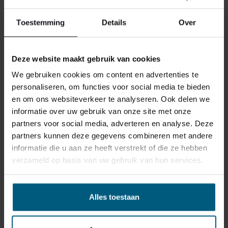
In onze beddenspeciaalzaak vlakbij Beverwijk staat een
Toestemming
Details
Over
ervaren team van slaapadviseurs voor u klaar om
samen het bed van uw dromen te vinden. U kunt in alle
rust proefliggen en verschillende mogelijkheden
Deze website maakt gebruik van cookies
vergelijken in een showroom bij u in de buurt. Wij
We gebruiken cookies om content en advertenties te
nemen de tijd voor u en zorgen ervoor dat u met
personaliseren, om functies voor social media te bieden
vertrouwen de juiste keuze maakt.
en om ons websiteverkeer te analyseren. Ook delen we
informatie over uw gebruik van onze site met onze
Nederlands Slaapcentrum is niet alleen een bekende
partners voor social media, adverteren en analyse. Deze
beddenwinkel voor Beverwijk, maar ook voor
Alphen
partners kunnen deze gegevens combineren met andere
aan den Rijn
,
Amstelveen
en
Eindhoven
. Met filialen
informatie die u aan ze heeft verstrekt of die ze hebben
verspreid over Noord-Holland, Brabant en Limburg is er
verzameld op basis van uw gebruik van hun services.
altijd een locatie die goed bereikbaar is. Kom langs en
ervaar zelf hoe fijn persoonlijk slaapadvies kan zijn.
Alles toestaan