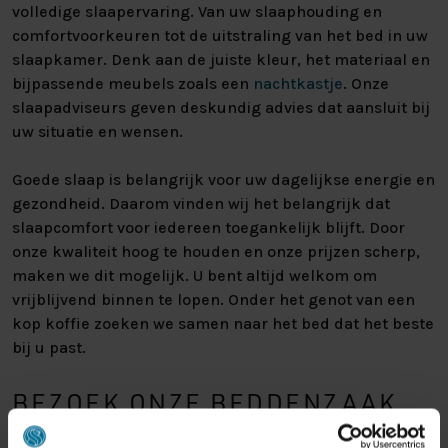
volledige slaapervaring. Van uw slaaphouding en
comfortvoorkeuren tot de uitstraling van het bed in uw
slaapkamer. Denk aan de juiste kleur, het materiaal en
bijpassende meubels zoals een
nachtkastje
. Onze
slaapadviseurs geven deskundig advies dat aansluit bij
uw situatie en wensen.
Goede slaap is belangrijk voor uw dagelijkse energie en
gezondheid. Daarom vinden wij het belangrijk dat
slaapcomfort voor iedereen toegankelijk blijft. Door
onze kwaliteit hoog te houden en onze prijzen scherp,
maken we dit mogelijk. U bent altijd welkom om
vrijblijvend binnen te lopen. Onder het genot van een
kop koffie zoeken we samen naar het bed dat het beste
bij u past.
BEZOEK ONZE BEDDENZAAK
VLAKBIJ BEVERWIJK