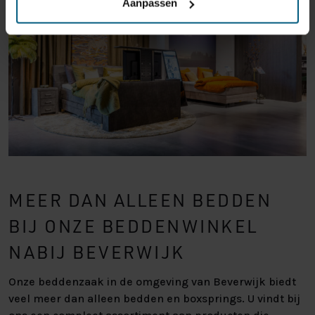
Aanpassen
MEER DAN ALLEEN BEDDEN
BIJ ONZE BEDDENWINKEL
NABIJ BEVERWIJK
Onze beddenzaak in de omgeving van Beverwijk biedt
veel meer dan alleen bedden en boxsprings. U vindt bij