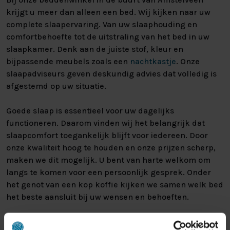
krijgt u meer dan alleen een bed. Wij kijken naar uw
complete slaapervaring. Van uw slaaphouding en
comfortbehoefte tot de uitstraling van het bed in uw
slaapkamer. Denk aan de juiste stof, kleur en
bijpassende meubels zoals een
nachtkastje
. Onze
slaapadviseurs geven deskundig advies dat volledig is
afgestemd op uw situatie.
Goede slaap is essentieel voor uw dagelijks
functioneren. Daarom vinden wij het belangrijk dat
slaapcomfort toegankelijk blijft voor iedereen. Door
onze kwaliteit hoog te houden en onze prijzen scherp,
maken we dit mogelijk. U bent van harte welkom om
langs te komen voor een persoonlijk gesprek. Onder
het genot van een kop koffie kijken we samen welk bed
het beste aansluit bij uw wensen en behoeften.
BEZOEK ONZE BEDDENZAAK