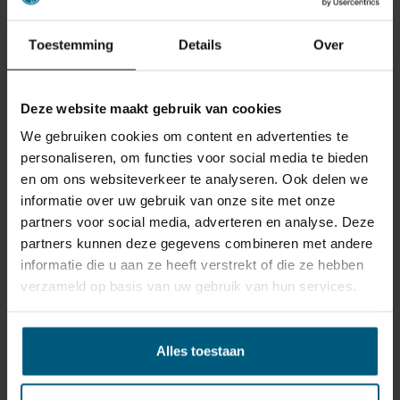
VLAKBIJ AMSTELVEEN
Toestemming
Details
Over
In onze beddenspeciaalzaak vlakbij Amstelveen staat
een ervaren team van slaapadviseurs voor u klaar om
samen het bed van uw dromen te vinden. U kunt in alle
Deze website maakt gebruik van cookies
rust proefliggen en verschillende opties vergelijken in
We gebruiken cookies om content en advertenties te
een showroom bij u in de buurt. Wij nemen de tijd en
personaliseren, om functies voor social media te bieden
zorgen ervoor dat u met een goed gevoel en het juiste
en om ons websiteverkeer te analyseren. Ook delen we
advies naar huis gaat.
informatie over uw gebruik van onze site met onze
partners voor social media, adverteren en analyse. Deze
Nederlands Slaapcentrum is niet alleen een bekende
partners kunnen deze gegevens combineren met andere
beddenwinkel voor Amstelveen, maar ook voor
Alphen
informatie die u aan ze heeft verstrekt of die ze hebben
aan de Rijn
,
Eindhoven
en
Heerlen
. Met filialen
verzameld op basis van uw gebruik van hun services.
verspreid over Noord-Holland, Brabant en Limburg is er
altijd een locatie die goed bereikbaar is. Kom langs en
ervaar zelf hoe prettig goed slaapadvies kan zijn.
Alles toestaan