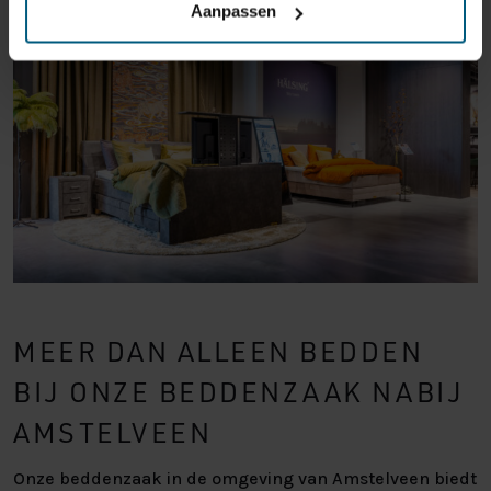
Aanpassen
MEER DAN ALLEEN BEDDEN
BIJ ONZE BEDDENZAAK NABIJ
AMSTELVEEN
Onze beddenzaak in de omgeving van Amstelveen biedt