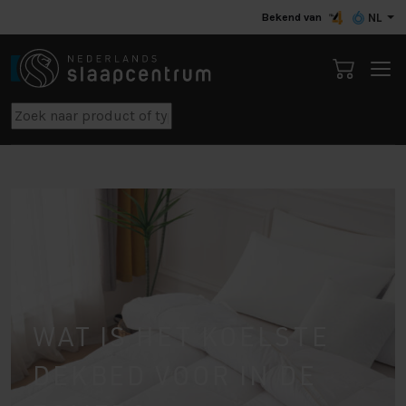
Bekend van
NL
WAT IS HET KOELSTE
DEKBED VOOR IN DE