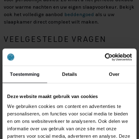
voor warme nachten en uw eigen slaapvoorkeur. Bekijk
ook het volledige aanbod
beddengoed
als u uw
slaapkamer direct compleet wilt maken.
VEELGESTELDE VRAGEN
WELK DEKBED IS HET KOELST IN
DE ZOMER?
Toestemming
Details
Over
De koelste keuzes zijn meestal een dekbed van tencel
of een zijden zomerdekbed. Deze materialen hebben
een hoog ademend vermogen, uitstekende
Deze website maakt gebruik van cookies
vochtregulatie en voelen licht aan. Ook bamboe is een
We gebruiken cookies om content en advertenties te
goede optie. Kies bij voorkeur warmteklasse 4, omdat
personaliseren, om functies voor social media te bieden
dit de lichtste en dunst uitgevoerde klasse is voor de
en om ons websiteverkeer te analyseren. Ook delen we
zomer.
informatie over uw gebruik van onze site met onze
partners voor social media, adverteren en analyse. Deze
IS EEN DONZEN DEKBED