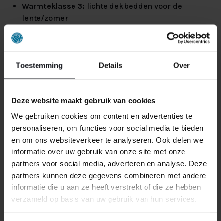
Warmteklasse 3:
lichte dekbedden voor de
lente/zomer
Warmteklasse 4:
zomerdekbed voor warme
zomernachten
Internationaal zie je ook TOG-waarden (hoe hoger, hoe
Toestemming
Details
Over
warmer) of bij natuurlijke materialen GSM (gewicht per
vierkante meter). Kies altijd de juiste warmteklasse op
basis van seizoen én je persoonlijke voorkeur.
Deze website maakt gebruik van cookies
We gebruiken cookies om content en advertenties te
WELK DEKBED MOET JE
personaliseren, om functies voor social media te bieden
KIEZEN?
en om ons websiteverkeer te analyseren. Ook delen we
informatie over uw gebruik van onze site met onze
Het ideale dekbed verschilt per persoon. Hieronder
partners voor social media, adverteren en analyse. Deze
vind je de belangrijkste punten om jouw perfecte
partners kunnen deze gegevens combineren met andere
dekbed te kiezen:
informatie die u aan ze heeft verstrekt of die ze hebben
verzameld op basis van uw gebruik van hun services.
Heb je het snel koud?