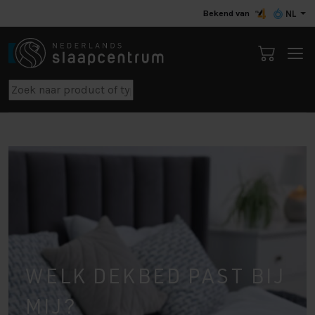
Bekend van
NL
WELK DEKBED PAST BIJ
MIJ?