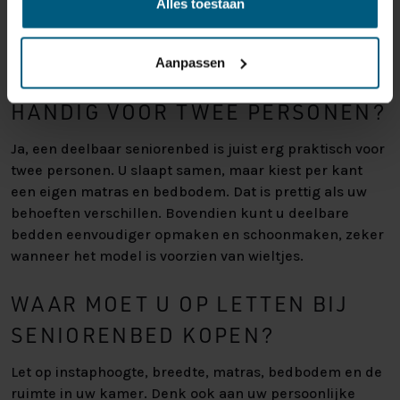
Alles toestaan
sommige gebruikers om makkelijker in en uit bed te
komen.
Aanpassen
IS EEN DEELBAAR SENIORENBED
HANDIG VOOR TWEE PERSONEN?
Ja, een deelbaar seniorenbed is juist erg praktisch voor
twee personen. U slaapt samen, maar kiest per kant
een eigen matras en bedbodem. Dat is prettig als uw
behoeften verschillen. Bovendien kunt u deelbare
bedden eenvoudiger opmaken en schoonmaken, zeker
wanneer het model is voorzien van wieltjes.
WAAR MOET U OP LETTEN BIJ
SENIORENBED KOPEN?
Let op instaphoogte, breedte, matras, bedbodem en de
ruimte in uw kamer. Denk ook aan uw persoonlijke