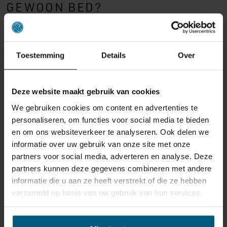
GEWOON BED?
Een seniorenbed is meestal hoger en gericht op gemak
en veiligheid. Daardoor kunt u makkelijker instappen
en uitstappen. Vaak zijn ook de bedbodem, het matras
Toestemming
Details
Over
en extra opties beter afgestemd op ouderen. Denk aan
een hogere instap, verstelbaarheid of een deelbaar
systeem dat praktischer is in gebruik en onderhoud.
Deze website maakt gebruik van cookies
We gebruiken cookies om content en advertenties te
WANNEER KIEST U VOOR EEN
personaliseren, om functies voor social media te bieden
ELEKTRISCH VERSTELBAAR
en om ons websiteverkeer te analyseren. Ook delen we
informatie over uw gebruik van onze site met onze
SENIORENBED?
partners voor social media, adverteren en analyse. Deze
partners kunnen deze gegevens combineren met andere
Een elektrisch verstelbaar seniorenbed is geschikt als u
informatie die u aan ze heeft verstrekt of die ze hebben
extra ondersteuning wilt bij zitten, rusten of slapen. U
verzameld op basis van uw gebruik van hun services.
kunt het hoofdeinde en soms ook het voeteneind apart
verstellen. Dat is prettig bij
rugklachten
, vermoeide
benen of als u graag leest in bed. Ook helpt het