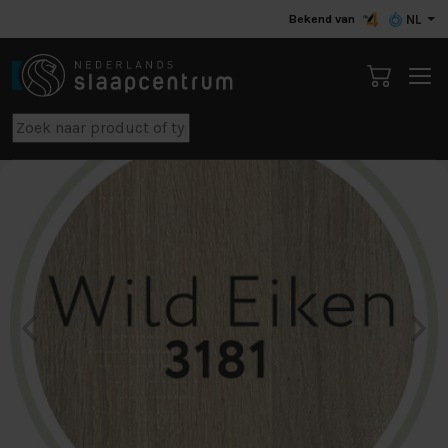
Bekend van
NL