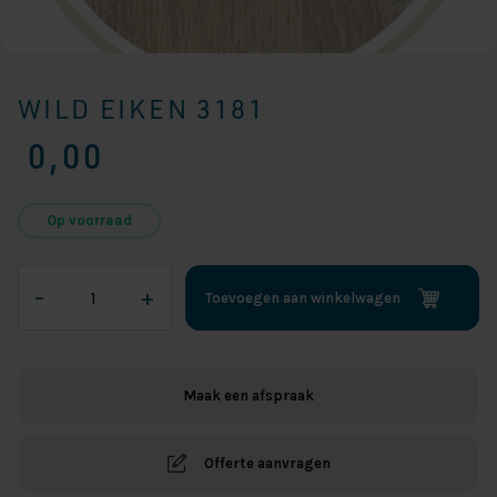
WILD EIKEN 3181
0,00
Op voorraad
Wild
–
+
Toevoegen aan winkelwagen
Eiken
3181
aantal
Maak een afspraak
Offerte aanvragen