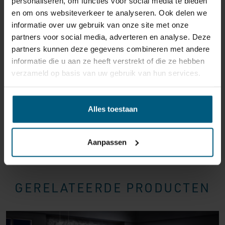
personaliseren, om functies voor social media te bieden
reden ook is, u heeft het recht uw bestelling tot
14
en om ons websiteverkeer te analyseren. Ook delen we
dagen na ontvangst zonder opgave van reden te
informatie over uw gebruik van onze site met onze
annuleren
. Behandel het product met zorg en zorg
partners voor social media, adverteren en analyse. Deze
ervoor dat deze bij het retour sturen goed verpakt is.
partners kunnen deze gegevens combineren met andere
Mocht het product beschadigd zijn of is de verpakking
informatie die u aan ze heeft verstrekt of die ze hebben
meer beschadigd dan nodig, dan kunnen we deze
verzameld op basis van uw gebruik van hun services.
waardevermindering van het product aan u
doorberekenen.
Alles toestaan
Aanpassen
GERELATEERDE PRODUCTEN