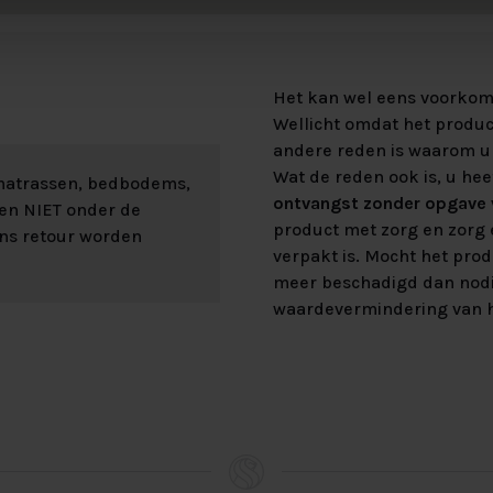
Het kan wel eens voorkome
Wellicht omdat het product
andere reden is waarom u 
Wat de reden ook is, u hee
 matrassen, bedbodems,
ontvangst zonder opgave v
len NIET onder de
product met zorg en zorg e
ons retour worden
verpakt is. Mocht het prod
meer beschadigd dan nod
waardevermindering van h