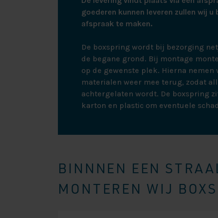
De levering vindt plaats via een afspr
goederen kunnen leveren zullen wij u 
afspraak te maken.
De boxspring wordt bij bezorging ne
de begane grond. Bij montage monte
op de gewenste plek. Hierna nemen w
materialen weer mee terug, zodat all
achtergelaten wordt. De boxspring zit
karton en plastic om eventuele scha
BINNNEN EEN STRAAL
MONTEREN WIJ BOXSP