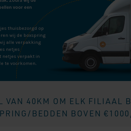
aak. Zodra wij de
bellen voor een
tjes thuisbezorgd op
ren wij de boxspring
ij alle verpakking
es netjes
 netjes verpakt in
de te voorkomen.
 VAN 40KM OM ELK FILIAAL 
RING/BEDDEN BOVEN €1000,