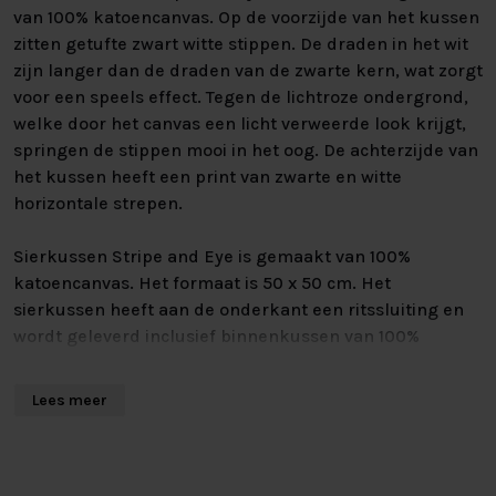
van 100% katoencanvas. Op de voorzijde van het kussen
zitten getufte zwart witte stippen. De draden in het wit
zijn langer dan de draden van de zwarte kern, wat zorgt
voor een speels effect. Tegen de lichtroze ondergrond,
welke door het canvas een licht verweerde look krijgt,
springen de stippen mooi in het oog. De achterzijde van
het kussen heeft een print van zwarte en witte
horizontale strepen.
Sierkussen Stripe and Eye is gemaakt van 100%
katoencanvas. Het formaat is 50 x 50 cm. Het
sierkussen heeft aan de onderkant een ritssluiting en
wordt geleverd inclusief binnenkussen van 100%
polyester.
Lees meer
Het bedtextiel van vtwonen wordt geproduceerd door
Bedding House, trotse partner van het Better Cotton
Initiative (BCI).