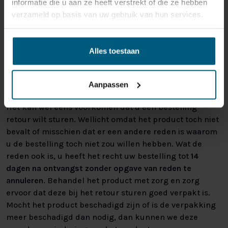
informatie die u aan ze heeft verstrekt of die ze hebben
verzameld op basis van uw gebruik van hun services.
Gepersonaliseerde artikelen zoals
matrassen, bedbodems, topmatrassen en
boxspringsets vallen NIET onder de retour
Alles toestaan
regels en kunnen niet door ons retour
worden genomen.
Aanpassen
Het kan wel eens voorkomen dat u een bestelling
retour wilt sturen. Wellicht omdat het product toch niet
bevalt of misschien dat er een andere reden is waarom
u de bestelling toch niet zou willen hebben. Wat de
reden ook is, u heeft het recht uw bestelling tot
14
dagen na ontvangst zonder opgave van reden te
annuleren
. Behandel het product met zorg en zorg
ervoor dat deze bij het retour sturen goed verpakt is.
Mocht het product beschadigd zijn of is de verpakking
meer beschadigd dan nodig, dan kunnen we deze