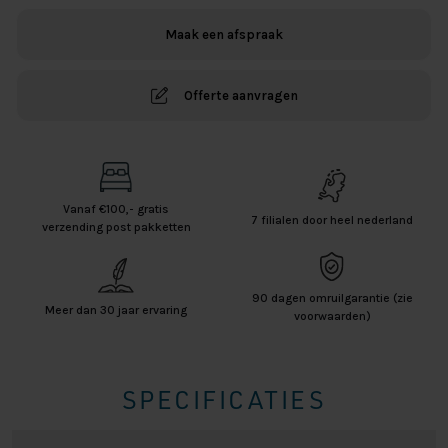
Sierkussen
Maak een afspraak
-
Natural
aantal
Offerte aanvragen
Vanaf €100,- gratis
7 filialen door heel nederland
verzending post pakketten
90 dagen omruilgarantie (zie
Meer dan 30 jaar ervaring
voorwaarden)
SPECIFICATIES