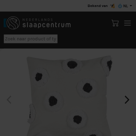
Bekend van
NL