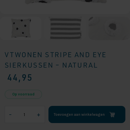
VTWONEN STRIPE AND EYE
SIERKUSSEN – NATURAL
44,95
Op voorraad
vtwonen
–
+
Toevoegen aan winkelwagen
Stripe
and
Eye