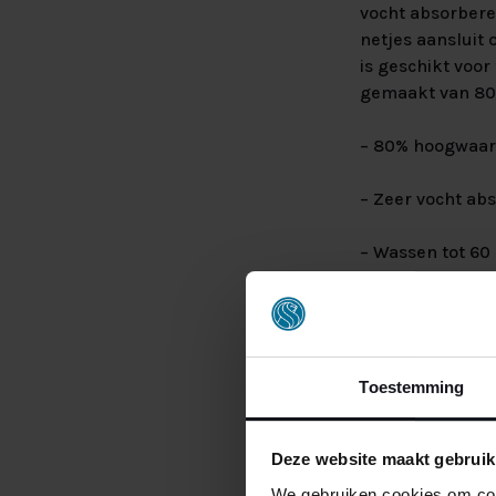
vocht absorbere
netjes aansluit 
is geschikt voo
gemaakt van 80
– 80% hoogwaar
– Zeer vocht ab
– Wassen tot 60
– Rondom voorzi
– Geschikt voor
Toestemming
Lees meer
– Geschikt voor
Deze website maakt gebruik
We gebruiken cookies om cont