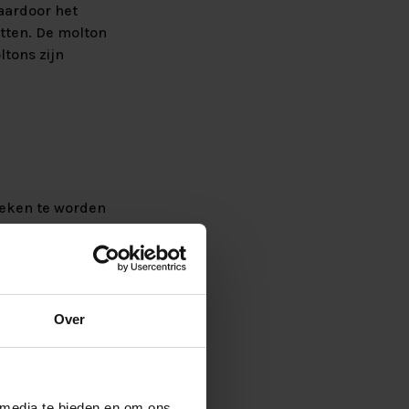
aardoor het
itten. De molton
tons zijn
reken te worden
en
Over
 media te bieden en om ons