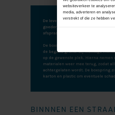
websiteverkeer te analyseren
media, adverteren en analys
verstrekt of die ze hebben v
De levering vindt plaats via een afspr
goederen kunnen leveren zullen wij u 
afspraak te maken.
De boxspring wordt bij bezorging ne
de begane grond. Bij montage monte
op de gewenste plek. Hierna nemen w
materialen weer mee terug, zodat all
achtergelaten wordt. De boxspring zit
karton en plastic om eventuele scha
BINNNEN EEN STRAAL