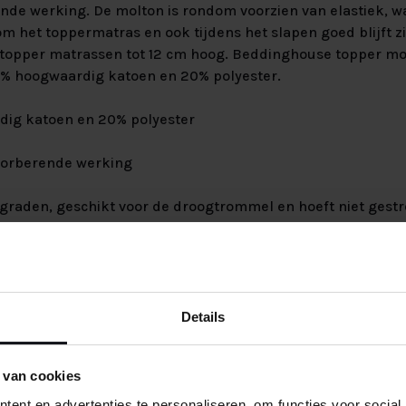
nde werking. De molton is rondom voorzien van elastiek, w
om het toppermatras en ook tijdens het slapen goed blijft z
r topper matrassen tot 12 cm hoog. Beddinghouse topper mol
% hoogwaardig katoen en 20% polyester.
dig katoen en 20% polyester
sorberende werking
 graden, geschikt voor de droogtrommel en hoeft niet gest
en van elastiek en blijft daardoor goed om het matras zitt
 matrassen van 200, 210 of 220cm lang
Details
 topmatrassen tot 12 cm hoog
 van cookies
ent en advertenties te personaliseren, om functies voor social