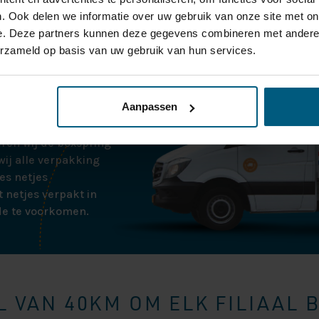
. Ook delen we informatie over uw gebruik van onze site met on
e. Deze partners kunnen deze gegevens combineren met andere i
erzameld op basis van uw gebruik van hun services.
aak. Zodra wij de
bellen voor een
Aanpassen
tjes thuisbezorgd op
ren wij de boxspring
ij alle verpakking
es netjes
 netjes verpakt in
de te voorkomen.
 VAN 40KM OM ELK FILIAAL 