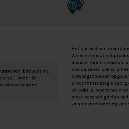
Het kan wel eens voorkome
Wellicht omdat het product
andere reden is waarom u 
Wat de reden ook is, u hee
 matrassen, bedbodems,
ontvangst zonder opgave v
len NIET onder de
product met zorg en zorg e
ons retour worden
verpakt is. Mocht het prod
meer beschadigd dan nod
waardevermindering van h