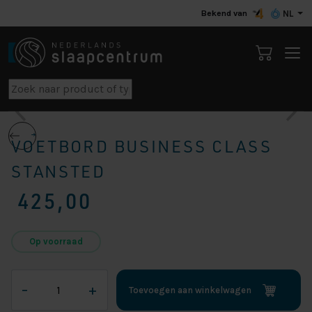
Bekend van
NL
VOETBORD BUSINESS CLASS
STANSTED
425,00
Op voorraad
Voetbord
–
+
Toevoegen aan winkelwagen
Business
Class