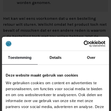
worden genomen.
Het kan wel eens voorkomen dat u een bestelling
retour wilt sturen. Wellicht omdat het product toch niet
bevalt of misschien dat er een andere reden is waarom
u de bestelling toch niet zou willen hebben. Wat de
reden ook is, u heeft het recht uw bestelling tot
14
dagen na ontvangst zonder opgave van reden te
annuleren
. Behandel het product met zorg en zorg
Toestemming
Details
Over
ervoor dat deze bij het retour sturen goed verpakt is.
Mocht het product beschadigd zijn of is de verpakking
meer beschadigd dan nodig, dan kunnen we deze
Deze website maakt gebruik van cookies
waardevermindering van het product aan u
We gebruiken cookies om content en advertenties te
doorberekenen.
personaliseren, om functies voor social media te bieden
en om ons websiteverkeer te analyseren. Ook delen we
informatie over uw gebruik van onze site met onze
partners voor social media, adverteren en analyse. Deze