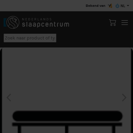
Bekend van
NL