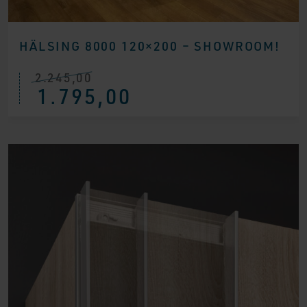
HÄLSING 8000 120×200 – SHOWROOM!
2.245,00
Ursprünglicher
Aktueller
1.795,00
Preis
Preis
war:
ist:
€ 2.245,00
€ 1.795,00.