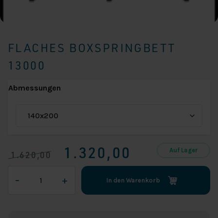
FLACHES BOXSPRINGBETT
13000
Abmessungen
1.320,00
Auf Lager
1.620,00
Ursprünglicher
Aktueller
Flaches
Preis
Preis
–
+
In den Warenkorb
Boxspringbett
war:
ist:
13000
€ 1.620,00
€ 1.320,00.
Menge