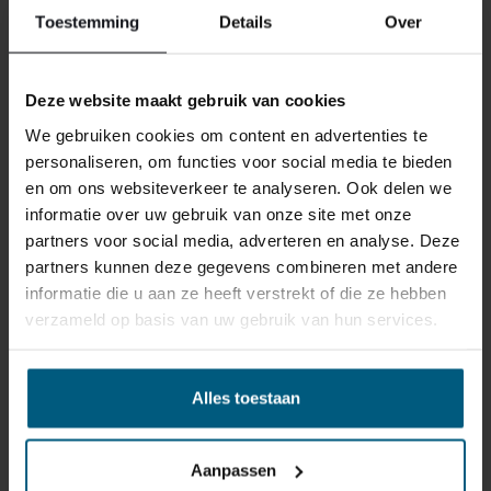
uns nicht zurückgenommen werden.
Toestemming
Details
Over
Manchmal möchten Sie vielleicht eine Bestellung
Deze website maakt gebruik van cookies
zurückgeben. Vielleicht, weil Ihnen das Produkt nicht
We gebruiken cookies om content en advertenties te
gefällt, oder vielleicht gibt es einen anderen Grund,
personaliseren, om functies voor social media te bieden
warum Sie die Bestellung nicht wünschen. In jedem Fall
en om ons websiteverkeer te analyseren. Ook delen we
haben Sie das Recht, Ihre Bestellung bis zu
14 Tage
informatie over uw gebruik van onze site met onze
nach Erhalt ohne Angabe von Gründen zu widerrufen
.
partners voor social media, adverteren en analyse. Deze
Bitte behandeln Sie das Produkt sorgfältig und
partners kunnen deze gegevens combineren met andere
vergewissern Sie sich, dass es richtig verpackt ist, wenn
informatie die u aan ze heeft verstrekt of die ze hebben
Sie es zurückschicken. Wenn das Produkt beschädigt
verzameld op basis van uw gebruik van hun services.
ist oder die Verpackung mehr als nötig beschädigt ist,
können wir Ihnen diese Wertminderung des Produkts
in Rechnung stellen.
Alles toestaan
Aanpassen