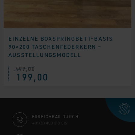
EINZELNE BOXSPRINGBETT-BASIS
90×200 TASCHENFEDERKERN –
AUSSTELLUNGSMODELL
499,00
Ursprünglicher
Aktueller
199,00
Preis
Preis
war:
ist:
€ 499,00
€ 199,00.
KONTAKTINFORMATIONEN
ERREICHBAR DURCH
+31 (0) 493 310 515