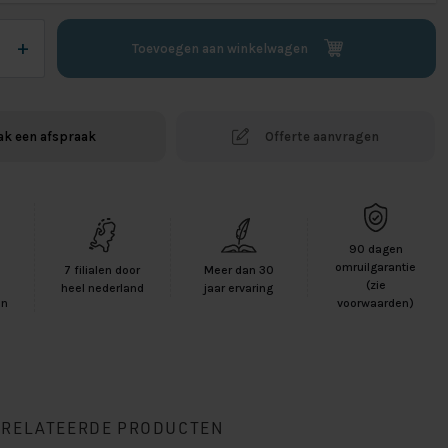
+
Toevoegen aan winkelwagen
k een afspraak
Offerte aanvragen
90 dagen
-
omruilgarantie
7 filialen door
Meer dan 30
(zie
heel nederland
jaar ervaring
voorwaarden)
en
ERELATEERDE PRODUCTEN