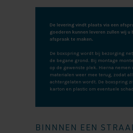
comfort en onder
van het matras l
zelfs bij intensi
De levering vindt plaats via een afspr
goederen kunnen leveren zullen wij u 
afspraak te maken.
7 Comfortzones
De boxspring wordt bij bezorging ne
Het Ortho Gel m
de begane grond. Bij montage monte
om optimale ond
op de gewenste plek. Hierna nemen w
schouderzone is
materialen weer mee terug, zodat all
blijft uw wervel
achtergelaten wordt. De boxspring zit
voorkomt dat u 
karton en plastic om eventuele scha
Hoogwaardige A
De afdeklaag va
BINNNEN EEN STRAAL
bekendstaat om 