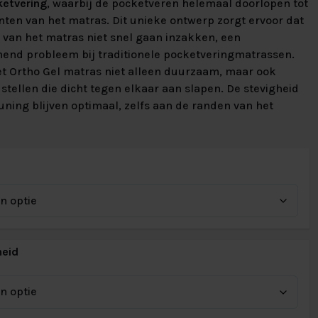
STUUR ONS EEN MAIL
ketvering
, waarbij de pocketveren helemaal doorlopen tot
info@slaapcentrum.nl
nten van het matras. Dit unieke ontwerp zorgt ervoor dat
STUUR ONS EEN MAIL
STUUR ONS EEN MAIL
STUUR ONS EEN MAIL
STUUR ONS EEN MAIL
STUUR ONS EEN MAIL
STUUR ONS EEN MAIL
STUUR ONS EEN MAIL
STUUR ONS EEN MAIL
 van het matras niet snel gaan inzakken, een
info@slaapcentrum.nl
info@slaapcentrum.nl
info@slaapcentrum.nl
info@slaapcentrum.nl
info@slaapcentrum.nl
info@slaapcentrum.nl
info@slaapcentrum.nl
info@slaapcentrum.nl
end probleem bij traditionele pocketveringmatrassen.
Klantenservice
et Ortho Gel matras niet alleen duurzaam, maar ook
Klantenservice
Klantenservice
Klantenservice
Klantenservice
Klantenservice
Klantenservice
Klantenservice
Klantenservice
 stellen die dicht tegen elkaar aan slapen. De stevigheid
ning blijven optimaal, zelfs aan de randen van het
heid