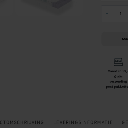
Van
–
Landschoot
Matras
Ortho
Gel
Maa
aantal
Vanaf €100,
gratis
verzending
post pakkett
CTOMSCHRIJVING
LEVERINGSINFORMATIE
G