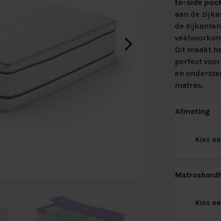
to-side poc
beter van
aar maken?
aan de zijka
xspring
 Velvet HR55
Lats Vlak
de zijkanten
veelvoorkom
ing Premium
Massief Eiken
Dit maakt h
Massief
 SILVER 90%
perfect voor
en ondersteu
matras.
Afmeting
Matrashard