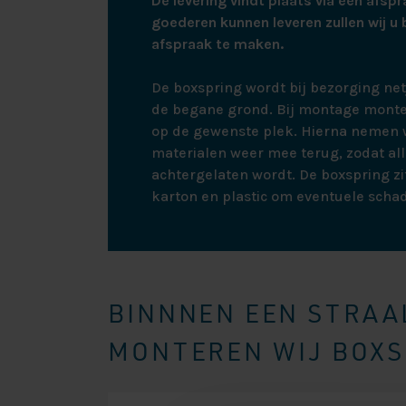
De levering vindt plaats via een afspr
goederen kunnen leveren zullen wij u 
afspraak te maken.
De boxspring wordt bij bezorging ne
de begane grond. Bij montage monte
op de gewenste plek. Hierna nemen w
materialen weer mee terug, zodat all
achtergelaten wordt. De boxspring zit
karton en plastic om eventuele scha
BINNNEN EEN STRAAL
MONTEREN WIJ BOXSP