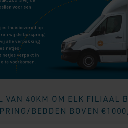
aak. Zodra wij de
bellen voor een
tjes thuisbezorgd op
ren wij de boxspring
ij alle verpakking
es netjes
 netjes verpakt in
de te voorkomen.
 VAN 40KM OM ELK FILIAAL 
RING/BEDDEN BOVEN €1000,