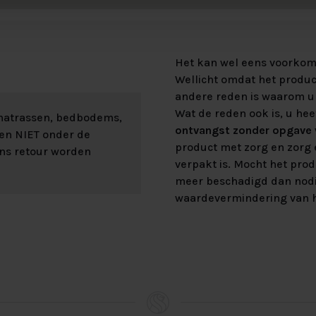
Het kan wel eens voorkome
Wellicht omdat het product
andere reden is waarom u 
Wat de reden ook is, u hee
 matrassen, bedbodems,
ontvangst zonder opgave v
len NIET onder de
product met zorg en zorg e
ons retour worden
verpakt is. Mocht het prod
meer beschadigd dan nod
waardevermindering van h