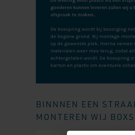
De levering vindt plaats via een afspr
goederen kunnen leveren zullen wij u 
afspraak te maken.
De boxspring wordt bij bezorging ne
de begane grond. Bij montage monte
op de gewenste plek. Hierna nemen w
materialen weer mee terug, zodat all
achtergelaten wordt. De boxspring zit
karton en plastic om eventuele scha
BINNNEN EEN STRAAL
MONTEREN WIJ BOXSP