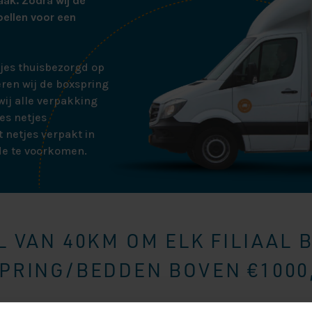
aak. Zodra wij de
bellen voor een
tjes thuisbezorgd op
ren wij de boxspring
ij alle verpakking
es netjes
 netjes verpakt in
de te voorkomen.
 VAN 40KM OM ELK FILIAAL 
RING/BEDDEN BOVEN €1000,