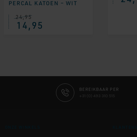
PERCAL KATOEN – WIT
24,95
14,95
CONTACT
BEREIKBAAR PER
+31 (0) 493 310 515
INFORMATIE
ONZE WINKELS
KLANTENS