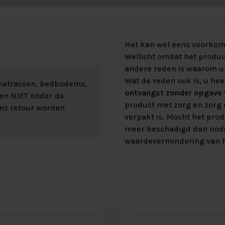
Het kan wel eens voorkome
Wellicht omdat het product
andere reden is waarom u 
Wat de reden ook is, u hee
 matrassen, bedbodems,
ontvangst zonder opgave v
len NIET onder de
product met zorg en zorg e
ons retour worden
verpakt is. Mocht het prod
meer beschadigd dan nod
waardevermindering van h