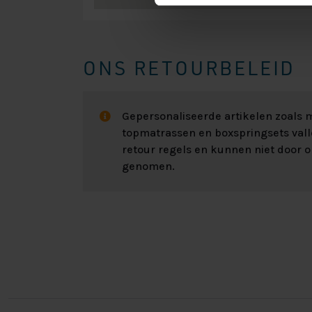
ONS RETOURBELEID
Gepersonaliseerde artikelen zoals
topmatrassen en boxspringsets val
retour regels en kunnen niet door 
genomen.