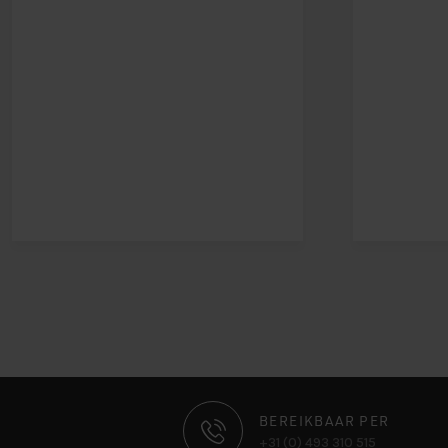
CONTACT
BEREIKBAAR PER
+31 (0) 493 310 515