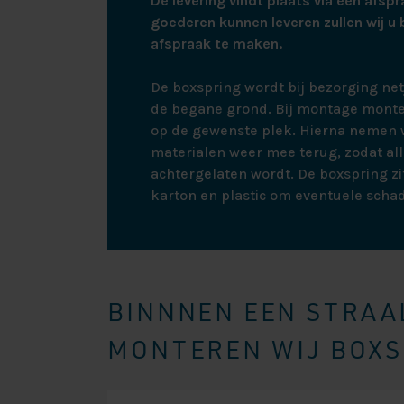
De levering vindt plaats via een afspr
goederen kunnen leveren zullen wij u 
afspraak te maken.
De boxspring wordt bij bezorging ne
de begane grond. Bij montage monte
op de gewenste plek. Hierna nemen w
materialen weer mee terug, zodat all
achtergelaten wordt. De boxspring zit
karton en plastic om eventuele scha
BINNNEN EEN STRAAL
MONTEREN WIJ BOXSP