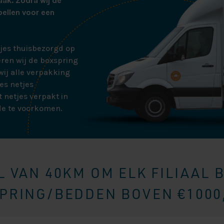
aak. Zodra wij de
bellen voor een
tjes thuisbezorgd op
ren wij de boxspring
ij alle verpakking
es netjes
 netjes verpakt in
de te voorkomen.
 VAN 40KM OM ELK FILIAAL 
RING/BEDDEN BOVEN €1000,