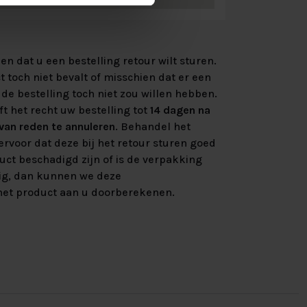
n dat u een bestelling retour wilt sturen.
 toch niet bevalt of misschien dat er een
de bestelling toch niet zou willen hebben.
ft het recht uw bestelling tot
14 dagen na
an reden te annuleren
. Behandel het
rvoor dat deze bij het retour sturen goed
uct beschadigd zijn of is de verpakking
ig, dan kunnen we deze
et product aan u doorberekenen.