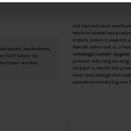
Het kan wel eens voorkome
Wellicht omdat het product
andere reden is waarom u 
Wat de reden ook is, u hee
 matrassen, bedbodems,
ontvangst zonder opgave v
len NIET onder de
product met zorg en zorg e
ons retour worden
verpakt is. Mocht het prod
meer beschadigd dan nod
waardevermindering van h