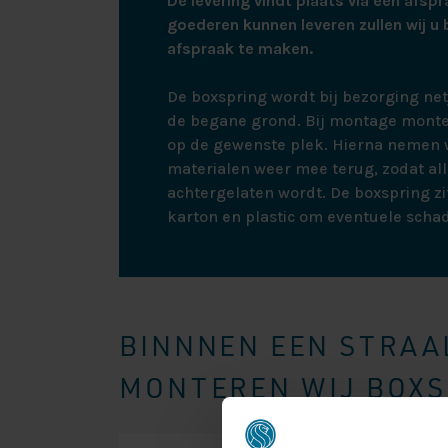
De levering vindt plaats via een afspr
goederen kunnen leveren zullen wij u 
afspraak te maken.
De boxspring wordt bij bezorging ne
de begane grond. Bij montage monte
op de gewenste plek. Hierna nemen w
materialen weer mee terug, zodat all
achtergelaten wordt. De boxspring zit
karton en plastic om eventuele scha
BINNNEN EEN STRAAL
MONTEREN WIJ BOXSP