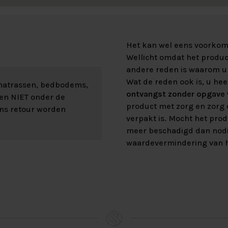
Het kan wel eens voorkome
Wellicht omdat het product
andere reden is waarom u 
Wat de reden ook is, u hee
 matrassen, bedbodems,
ontvangst zonder opgave v
len NIET onder de
product met zorg en zorg e
ons retour worden
verpakt is. Mocht het prod
meer beschadigd dan nod
waardevermindering van h