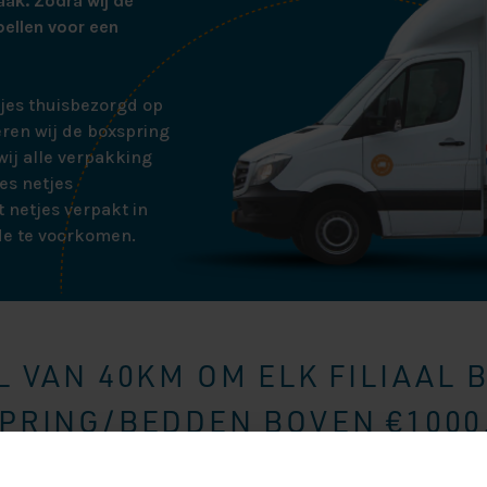
aak. Zodra wij de
bellen voor een
tjes thuisbezorgd op
ren wij de boxspring
ij alle verpakking
es netjes
 netjes verpakt in
de te voorkomen.
 VAN 40KM OM ELK FILIAAL 
RING/BEDDEN BOVEN €1000,