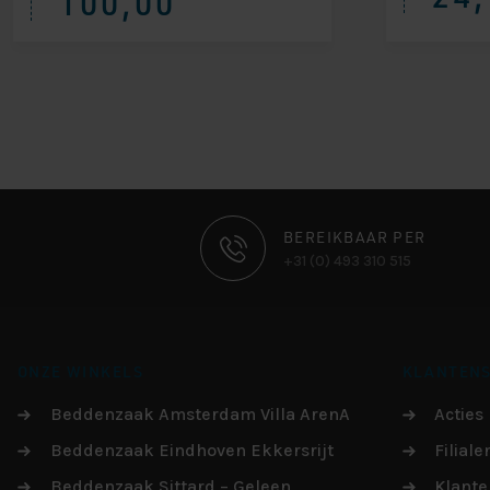
100,00
CONTACT
BEREIKBAAR PER
+31 (0) 493 310 515
INFORMATIE
ONZE WINKELS
KLANTENS
Beddenzaak Amsterdam Villa ArenA
Acties
Beddenzaak Eindhoven Ekkersrijt
Filiale
Beddenzaak Sittard – Geleen
Klante