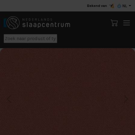
Bekend van
NL