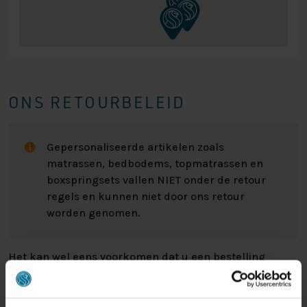
ONS RETOURBELEID
Gepersonaliseerde artikelen zoals
matrassen, bedbodems, topmatrassen en
boxspringsets vallen NIET onder de retour
regels en kunnen niet door ons retour
worden genomen.
Het kan wel eens voorkomen dat u een bestelling
retour wilt sturen. Wellicht omdat het product toch niet
bevalt of misschien dat er een andere reden is waarom
u de bestelling toch niet zou willen hebben. Wat de