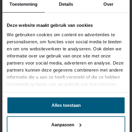
Toestemming
Details
Over
reden ook is, u heeft het recht uw bestelling tot
14
dagen na ontvangst zonder opgave van reden te
annuleren
. Behandel het product met zorg en zorg
Deze website maakt gebruik van cookies
ervoor dat deze bij het retour sturen goed verpakt is.
We gebruiken cookies om content en advertenties te
Mocht het product beschadigd zijn of is de verpakking
personaliseren, om functies voor social media te bieden
meer beschadigd dan nodig, dan kunnen we deze
en om ons websiteverkeer te analyseren. Ook delen we
waardevermindering van het product aan u
informatie over uw gebruik van onze site met onze
doorberekenen.
partners voor social media, adverteren en analyse. Deze
partners kunnen deze gegevens combineren met andere
informatie die u aan ze heeft verstrekt of die ze hebben
verzameld op basis van uw gebruik van hun services.
Alles toestaan
GERELATEERDE PRODUCTEN
Aanpassen