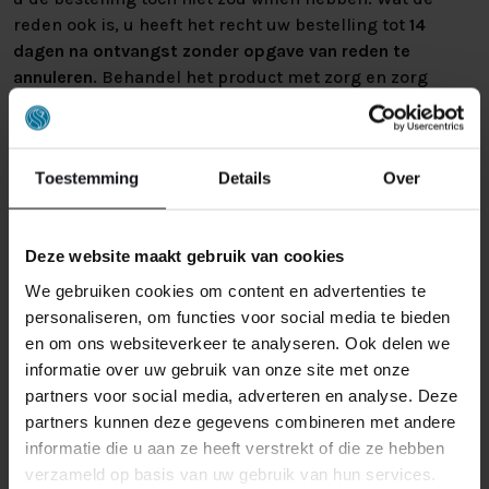
reden ook is, u heeft het recht uw bestelling tot
14
dagen na ontvangst zonder opgave van reden te
annuleren
. Behandel het product met zorg en zorg
ervoor dat deze bij het retour sturen goed verpakt is.
Mocht het product beschadigd zijn of is de verpakking
meer beschadigd dan nodig, dan kunnen we deze
Toestemming
Details
Over
waardevermindering van het product aan u
doorberekenen.
Deze website maakt gebruik van cookies
We gebruiken cookies om content en advertenties te
personaliseren, om functies voor social media te bieden
en om ons websiteverkeer te analyseren. Ook delen we
informatie over uw gebruik van onze site met onze
partners voor social media, adverteren en analyse. Deze
GERELATEERDE PRODUCTEN
partners kunnen deze gegevens combineren met andere
informatie die u aan ze heeft verstrekt of die ze hebben
verzameld op basis van uw gebruik van hun services.