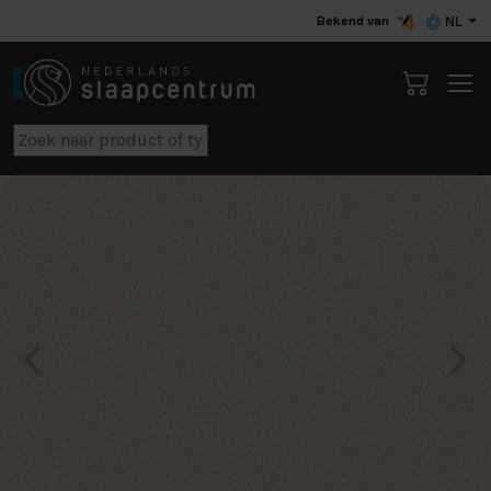
Bekend van
NL