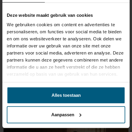
reden ook is, u heeft het recht uw bestelling tot
14
dagen na ontvangst zonder opgave van reden te
Deze website maakt gebruik van cookies
annuleren
. Behandel het product met zorg en zorg
We gebruiken cookies om content en advertenties te
ervoor dat deze bij het retour sturen goed verpakt is.
personaliseren, om functies voor social media te bieden
Mocht het product beschadigd zijn of is de verpakking
en om ons websiteverkeer te analyseren. Ook delen we
meer beschadigd dan nodig, dan kunnen we deze
informatie over uw gebruik van onze site met onze
waardevermindering van het product aan u
partners voor social media, adverteren en analyse. Deze
doorberekenen.
partners kunnen deze gegevens combineren met andere
informatie die u aan ze heeft verstrekt of die ze hebben
verzameld op basis van uw gebruik van hun services.
Alles toestaan
GERELATEERDE PRODUCTEN
Aanpassen