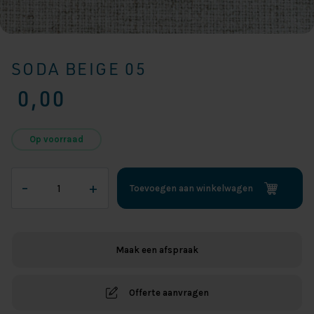
SODA BEIGE 05
0,00
Op voorraad
Soda
–
+
Toevoegen aan winkelwagen
Beige
05
aantal
Maak een afspraak
Offerte aanvragen