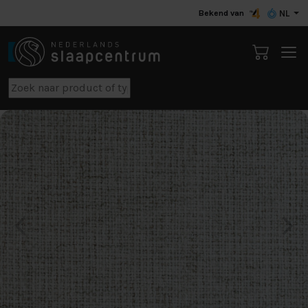
Bekend van
NL