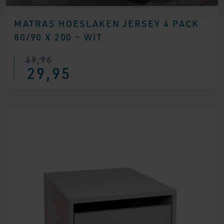
MATRAS HOESLAKEN JERSEY 4 PACK
80/90 X 200 – WIT
69,96
Oorspronkelijke
Huidige
29,95
prijs
prijs
was:
is:
€ 69,96.
€ 29,95.