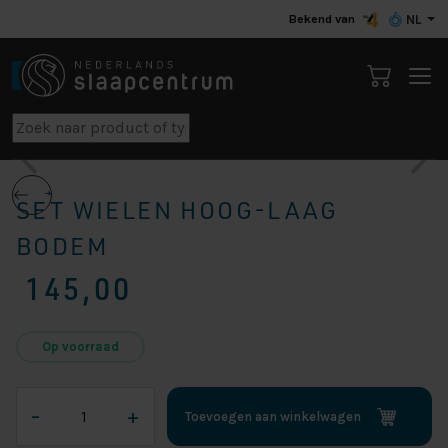
Bekend van
NL
SET WIELEN HOOG-LAAG
BODEM
145,00
Op voorraad
Set
–
+
Toevoegen aan winkelwagen
wielen
Hoog-