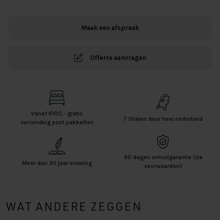
Laag
Bodem
Maak een afspraak
aantal
Offerte aanvragen
Vanaf €100,- gratis
7 filialen door heel nederland
verzending post pakketten
90 dagen omruilgarantie (zie
Meer dan 30 jaar ervaring
voorwaarden)
WAT ANDERE ZEGGEN