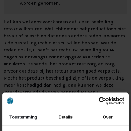
worden genomen.
Het kan wel eens voorkomen dat u een bestelling
retour wilt sturen. Wellicht omdat het product toch niet
bevalt of misschien dat er een andere reden is waarom
u de bestelling toch niet zou willen hebben. Wat de
reden ook is, u heeft het recht uw bestelling tot
14
dagen na ontvangst zonder opgave van reden te
annuleren
. Behandel het product met zorg en zorg
ervoor dat deze bij het retour sturen goed verpakt is.
Mocht het product beschadigd zijn of is de verpakking
meer beschadigd dan nodig, dan kunnen we deze
waardevermindering van het product aan u
doorberekenen.
Toestemming
Details
Over