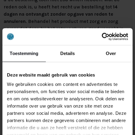
reden ook is, u heeft het recht uw bestelling tot
14
dagen na ontvangst zonder opgave van reden te
annuleren
. Behandel het product met zorg en zorg
ervoor dat deze bij het retour sturen goed verpakt is.
Mocht het product beschadigd zijn of is de verpakking
meer beschadigd dan nodig, dan kunnen we deze
waardevermindering van het product aan u
Toestemming
Details
Over
doorberekenen.
Deze website maakt gebruik van cookies
We gebruiken cookies om content en advertenties te
personaliseren, om functies voor social media te bieden
en om ons websiteverkeer te analyseren. Ook delen we
informatie over uw gebruik van onze site met onze
GERELATEERDE PRODUCTEN
partners voor social media, adverteren en analyse. Deze
partners kunnen deze gegevens combineren met andere
informatie die u aan ze heeft verstrekt of die ze hebben
verzameld op basis van uw gebruik van hun services.