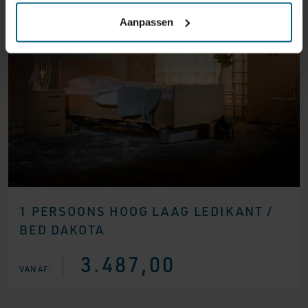
Aanpassen
1 PERSOONS HOOG LAAG LEDIKANT /
BED DAKOTA
3.487,00
VANAF: