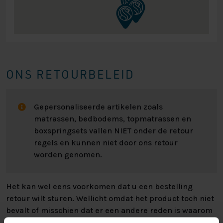
ONS RETOURBELEID
Gepersonaliseerde artikelen zoals
matrassen, bedbodems, topmatrassen en
boxspringsets vallen NIET onder de retour
regels en kunnen niet door ons retour
worden genomen.
Het kan wel eens voorkomen dat u een bestelling
retour wilt sturen. Wellicht omdat het product toch niet
bevalt of misschien dat er een andere reden is waarom
u de bestelling toch niet zou willen hebben. Wat de