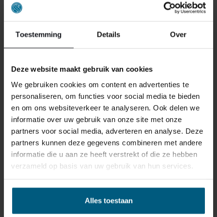
reden ook is, u heeft het recht uw bestelling tot
14
dagen na ontvangst zonder opgave van reden te
annuleren
. Behandel het product met zorg en zorg
Toestemming
Details
Over
ervoor dat deze bij het retour sturen goed verpakt is.
Mocht het product beschadigd zijn of is de verpakking
meer beschadigd dan nodig, dan kunnen we deze
Deze website maakt gebruik van cookies
waardevermindering van het product aan u
We gebruiken cookies om content en advertenties te
doorberekenen.
personaliseren, om functies voor social media te bieden
en om ons websiteverkeer te analyseren. Ook delen we
informatie over uw gebruik van onze site met onze
partners voor social media, adverteren en analyse. Deze
partners kunnen deze gegevens combineren met andere
informatie die u aan ze heeft verstrekt of die ze hebben
verzameld op basis van uw gebruik van hun services.
GERELATEERDE PRODUCTEN
Alles toestaan