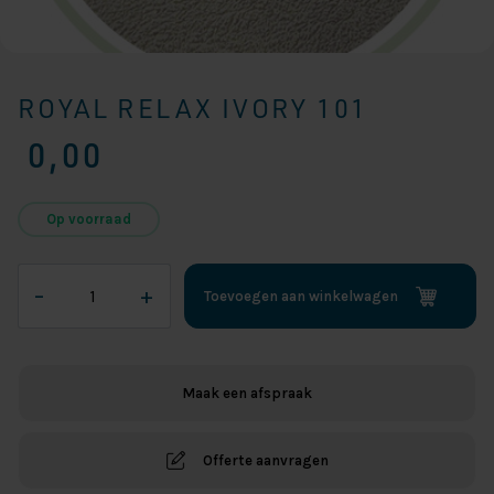
ROYAL RELAX IVORY 101
0,00
Op voorraad
Royal
–
+
Toevoegen aan winkelwagen
Relax
Ivory
101
aantal
Maak een afspraak
Offerte aanvragen