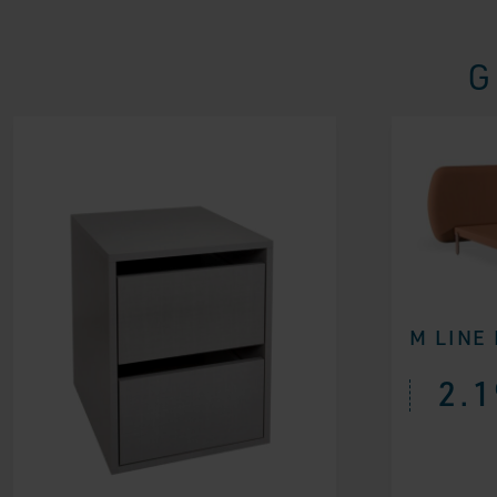
G
M LINE
2.1