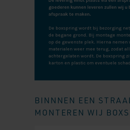
De levering vindt plaats via een afspr
goederen kunnen leveren zullen wij u 
afspraak te maken.
De boxspring wordt bij bezorging ne
de begane grond. Bij montage monte
op de gewenste plek. Hierna nemen w
materialen weer mee terug, zodat all
achtergelaten wordt. De boxspring zit
karton en plastic om eventuele scha
BINNNEN EEN STRAAL
MONTEREN WIJ BOXSP