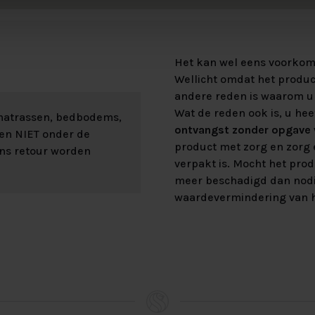
Het kan wel eens voorkome
Wellicht omdat het product
andere reden is waarom u 
Wat de reden ook is, u hee
 matrassen, bedbodems,
ontvangst zonder opgave v
len NIET onder de
product met zorg en zorg e
ons retour worden
verpakt is. Mocht het prod
meer beschadigd dan nod
waardevermindering van h