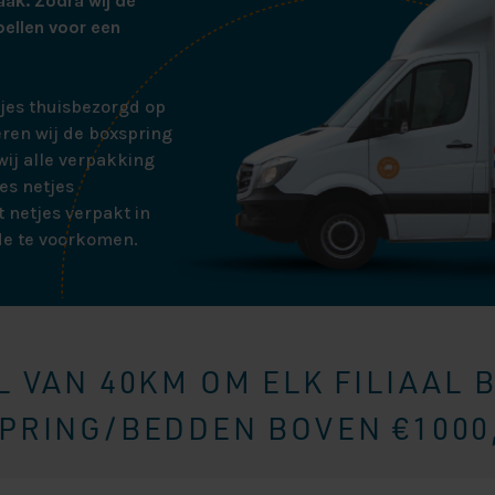
aak. Zodra wij de
bellen voor een
tjes thuisbezorgd op
ren wij de boxspring
ij alle verpakking
es netjes
 netjes verpakt in
de te voorkomen.
 VAN 40KM OM ELK FILIAAL 
RING/BEDDEN BOVEN €1000,