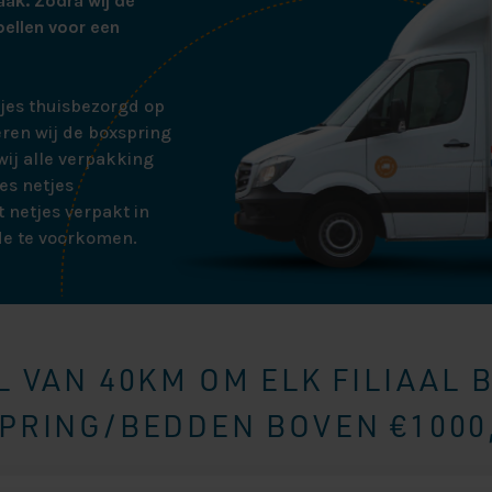
aak. Zodra wij de
bellen voor een
tjes thuisbezorgd op
ren wij de boxspring
ij alle verpakking
es netjes
 netjes verpakt in
de te voorkomen.
 VAN 40KM OM ELK FILIAAL 
RING/BEDDEN BOVEN €1000,