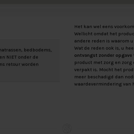
Het kan wel eens voorkome
Wellicht omdat het product
andere reden is waarom u 
Wat de reden ook is, u hee
 matrassen, bedbodems,
ontvangst zonder opgave v
len NIET onder de
product met zorg en zorg e
ons retour worden
verpakt is. Mocht het prod
meer beschadigd dan nod
waardevermindering van h