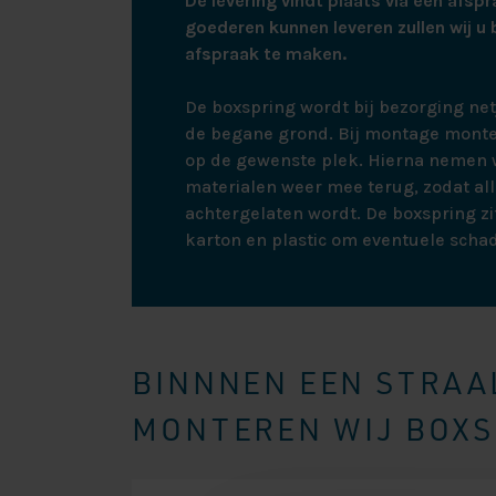
De levering vindt plaats via een afspr
goederen kunnen leveren zullen wij u 
afspraak te maken.
De boxspring wordt bij bezorging ne
de begane grond. Bij montage monte
op de gewenste plek. Hierna nemen w
materialen weer mee terug, zodat all
achtergelaten wordt. De boxspring zit
karton en plastic om eventuele scha
BINNNEN EEN STRAAL
MONTEREN WIJ BOXSP