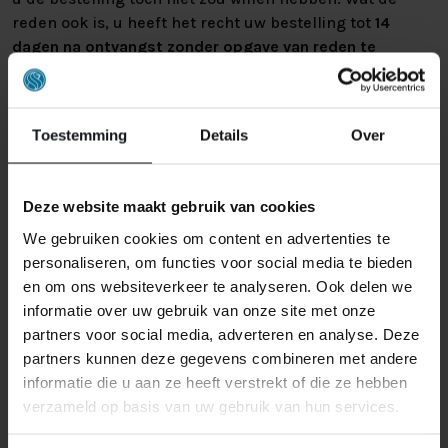
reden ook is, u heeft het recht uw bestelling tot
14
dagen na ontvangst zonder opgave van reden te
annuleren
. Behandel het product met zorg en zorg
ervoor dat deze bij het retour sturen goed verpakt is.
Mocht het product beschadigd zijn of is de verpakking
Toestemming
Details
Over
meer beschadigd dan nodig, dan kunnen we deze
waardevermindering van het product aan u
doorberekenen.
Deze website maakt gebruik van cookies
We gebruiken cookies om content en advertenties te
personaliseren, om functies voor social media te bieden
en om ons websiteverkeer te analyseren. Ook delen we
informatie over uw gebruik van onze site met onze
partners voor social media, adverteren en analyse. Deze
partners kunnen deze gegevens combineren met andere
GERELATEERDE PRODUCTEN
informatie die u aan ze heeft verstrekt of die ze hebben
verzameld op basis van uw gebruik van hun services.