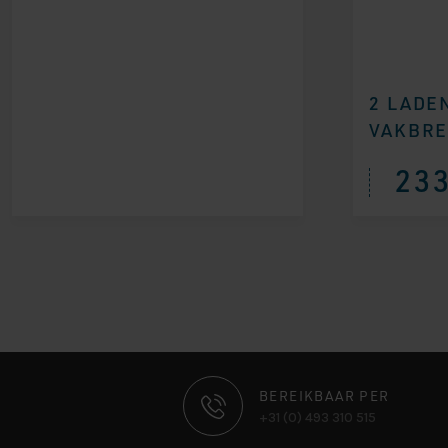
2 LADE
VAKBRE
233
CONTACT
BEREIKBAAR PER
+31 (0) 493 310 515
INFORMATIE