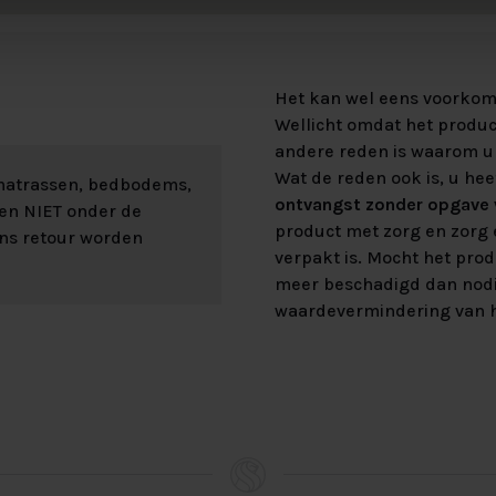
Het kan wel eens voorkome
Wellicht omdat het product
andere reden is waarom u 
Wat de reden ook is, u hee
 matrassen, bedbodems,
ontvangst zonder opgave v
len NIET onder de
product met zorg en zorg e
ons retour worden
verpakt is. Mocht het prod
meer beschadigd dan nod
waardevermindering van h