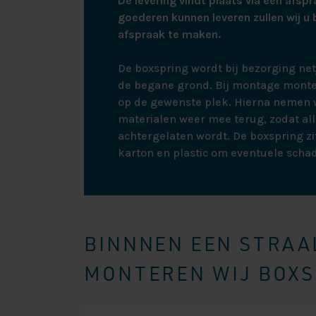
De levering vindt plaats via een afspr
goederen kunnen leveren zullen wij u 
afspraak te maken.
De boxspring wordt bij bezorging ne
de begane grond. Bij montage monte
op de gewenste plek. Hierna nemen w
materialen weer mee terug, zodat all
achtergelaten wordt. De boxspring zit
karton en plastic om eventuele scha
BINNNEN EEN STRAAL
MONTEREN WIJ BOXSP