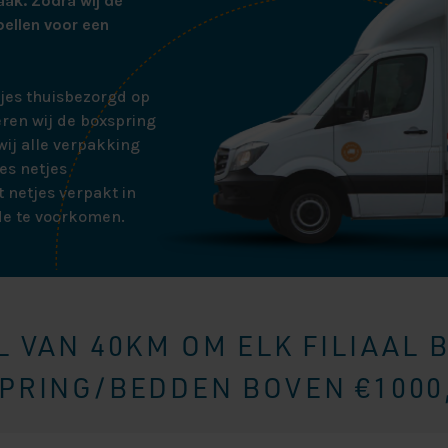
aak. Zodra wij de
bellen voor een
tjes thuisbezorgd op
ren wij de boxspring
ij alle verpakking
es netjes
 netjes verpakt in
de te voorkomen.
 VAN 40KM OM ELK FILIAAL 
RING/BEDDEN BOVEN €1000,