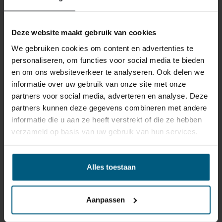
reden ook is, u heeft het recht uw bestelling tot
14
dagen na ontvangst zonder opgave van reden te
Deze website maakt gebruik van cookies
annuleren
. Behandel het product met zorg en zorg
ervoor dat deze bij het retour sturen goed verpakt is.
We gebruiken cookies om content en advertenties te
Mocht het product beschadigd zijn of is de verpakking
personaliseren, om functies voor social media te bieden
meer beschadigd dan nodig, dan kunnen we deze
en om ons websiteverkeer te analyseren. Ook delen we
waardevermindering van het product aan u
informatie over uw gebruik van onze site met onze
doorberekenen.
partners voor social media, adverteren en analyse. Deze
partners kunnen deze gegevens combineren met andere
informatie die u aan ze heeft verstrekt of die ze hebben
verzameld op basis van uw gebruik van hun services.
Alles toestaan
GERELATEERDE PRODUCTEN
Aanpassen