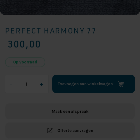
PERFECT HARMONY 77
300,00
Op voorraad
Perfect
–
+
Toevoegen aan winkelwagen
Harmony
77
aantal
Maak een afspraak
Offerte aanvragen