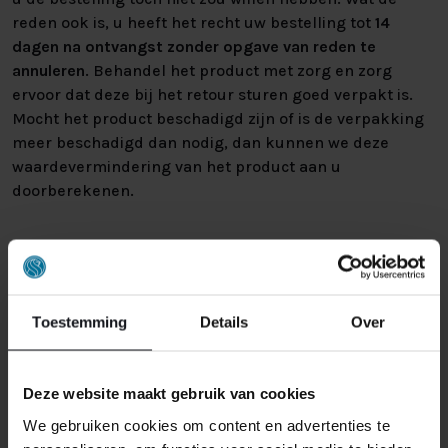
reden ook is, u heeft het recht uw bestelling tot
14
dagen na ontvangst zonder opgave van reden te
annuleren
. Behandel het product met zorg en zorg
ervoor dat deze bij het retour sturen goed verpakt is.
Mocht het product beschadigd zijn of is de verpakking
meer beschadigd dan nodig, dan kunnen we deze
waardevermindering van het product aan u
doorberekenen.
Toestemming
Details
Over
GERELATEERDE PRODUCTEN
Deze website maakt gebruik van cookies
We gebruiken cookies om content en advertenties te