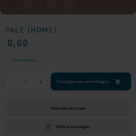
PALE (HOME)
0,00
Op voorraad
Pale
–
+
Toevoegen aan winkelwagen
(Home)
aantal
Maak een afspraak
Offerte aanvragen