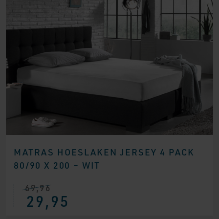
MATRAS HOESLAKEN JERSEY 4 PACK
80/90 X 200 – WIT
69,96
Oorspronkelijke
Huidige
29,95
prijs
prijs
was:
is:
€ 69,96.
€ 29,95.