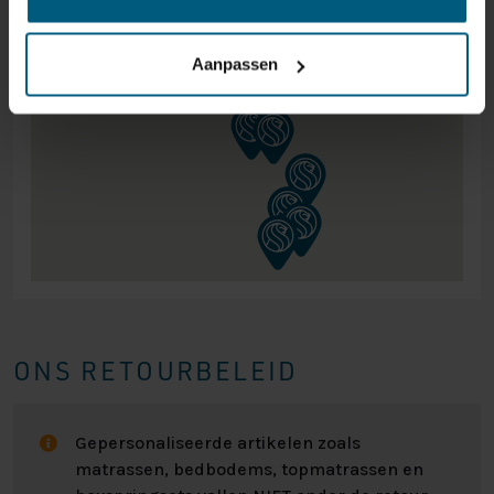
Levering
Aanpassen
Onze boxsprings worden geleverd door heel Nederland
en België (verzending naar de Waddeneilanden is
alleen mogelijk tot aan depot vasteland). Zodra een
boxspring klaar staat voor levering neemt het transport
bedrijf contact met u op voor het maken van een
afspraak.
Bezorging
Bij de keuze voor bezorging wordt de boxspring
geleverd tot over de eerste drempel op de begane
grond. De boxspring wordt zeer zorgvuldig vervoerd,
ONS RETOURBELEID
maar toch kan het gebeuren dat er tijdens transport
schade ontstaat. Het is van belang direct bij ontvangst
de boxspring op schade te controleren en dit direct te
Gepersonaliseerde artikelen zoals
melden bij de chauffeur en bij onze klantenservice.
matrassen, bedbodems, topmatrassen en