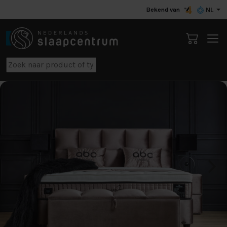
Bekend van
NL