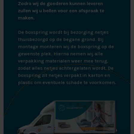
Zodra wij de goederen kunnen leveren
Matras
zullen wij u bellen voor een afspraak te
Het matras van ca. 32 cm dik is voorzien van een 5-
maken.
slags binnenvering, is afgewerkt met een hoogwaardig
koudschuim topper die afritsbaar is en mee gestoffeerd
De boxspring wordt bij bezorging netjes
in de luxueuze meubelstof. Dit opbergbed beschikt
thuisbezorgd op de begane grond. Bij
over 1 matras die enkelzijdig te beslapen is, door deze
montage monteren wij de boxspring op de
regelmatig te draaien verlengt u de levensduur van uw
gewenste plek. Hierna nemen wij alle
matras. Het matras is belastbaar tot 100 kg.
verpakking materialen weer mee terug,
zodat alles netjes achtergelaten wordt. De
Kleur
boxspring zit netjes verpakt in karton en
plastic om eventuele schade te voorkomen.
De Phantom is verkrijgbaar in de grijze en taupe kleur
en stof zoals afgebeeld op de foto. Stoffen die u online
op een foto bekijkt kunnen iets van kleur afwijken met
in het echt.
Hoofdbord