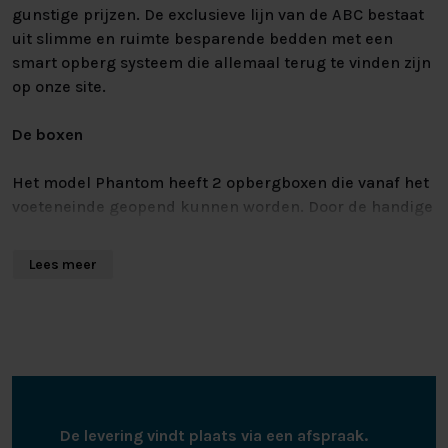
gunstige prijzen. De exclusieve lijn van de ABC bestaat
uit slimme en ruimte besparende bedden met een
smart opberg systeem die allemaal terug te vinden zijn
op onze site.
De boxen
Het model Phantom heeft 2 opbergboxen die vanaf het
voeteneinde geopend kunnen worden. Door de handige
opbergruimte die zich onder het gehele oppervlakte
van het matras bevind kunt u bijna alle gewenste
Lees meer
spullen op een nette en handige manier opruimen.
Bestaande uit een volledig metalen frame gestoffeerd
in een luxe meubelstof is dit de ultieme samenwerking
tussen stevigheid en uitstraling. Door de gasveren die
hulp bieden bij het openen van de boxen is de enorme
opbergruimte die dit bed bied extra makkelijk te
bereiken.
De levering vindt plaats via een afspraak.