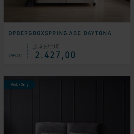
OPBERGBOXSPRING ABC DAYTONA
2.527,00
Oorspronkelijke
Huidige
2.427,00
prijs
prijs
VANAF:
was:
is:
€ 2.527,00.
€ 2.427,00.
Web-Only