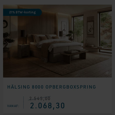
21% BTW-korting
HÄLSING 8000 OPBERGBOXSPRING
2.545,00
Oorspronkelijke
Huidige
2.068,30
prijs
prijs
VANAF:
was:
is:
€ 2.545,00.
€ 2.068,30.