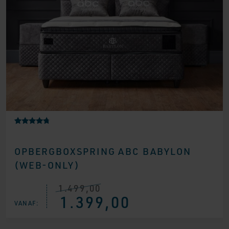
Gewaardee
4
rd
4.50
OPBERGBOXSPRING ABC BABYLON
op 5
gebaseerd
(WEB-ONLY)
op
klantbeoor
delingen
1.499,00
Oorspronkelijke
Huidige
1.399,00
prijs
prijs
VANAF:
was:
is:
€ 1.499,00.
€ 1.399,00.