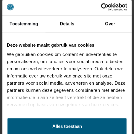
Toestemming
Details
Over
Deze website maakt gebruik van cookies
BINNNEN EEN STRAAL VAN 40KM
We gebruiken cookies om content en advertenties te
personaliseren, om functies voor social media te bieden
OM ELK FILIAAL BEZORGEN &
en om ons websiteverkeer te analyseren. Ook delen we
MONTEREN WIJ
informatie over uw gebruik van onze site met onze
partners voor social media, adverteren en analyse. Deze
BOXSPRING/BEDDEN BOVEN
partners kunnen deze gegevens combineren met andere
€1000,- GRATIS.
informatie die u aan ze heeft verstrekt of die ze hebben
verzameld op basis van uw gebruik van hun services.
Alles toestaan