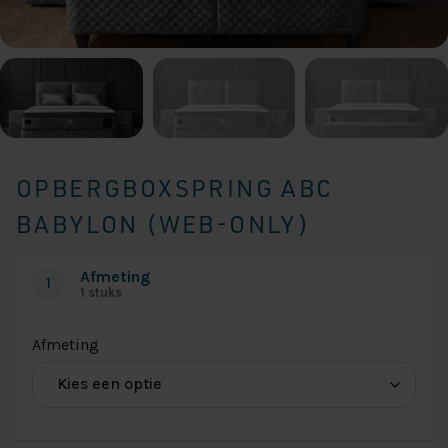
OPBERGBOXSPRING ABC
BABYLON (WEB-ONLY)
Afmeting
1
1 stuks
(voor
Afmeting
Afmeting
Opbergboxspring
Babylon)