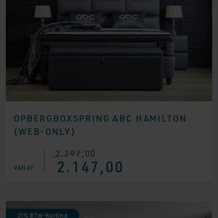
OPBERGBOXSPRING ABC HAMILTON
(WEB-ONLY)
2.297,00
Oorspronkelijke
Huidige
2.147,00
prijs
prijs
VANAF:
was:
is:
€ 2.297,00.
€ 2.147,00.
21% BTW-korting