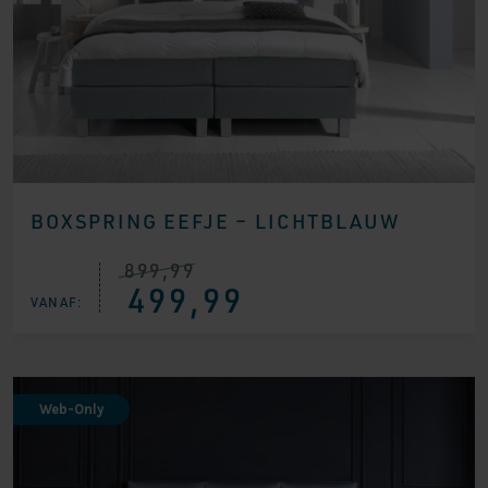
BOXSPRING EEFJE – LICHTBLAUW
899,99
Oorspronkelijke
Huidige
499,99
prijs
prijs
VANAF:
was:
is:
€ 899,99.
€ 499,99.
Web-Only