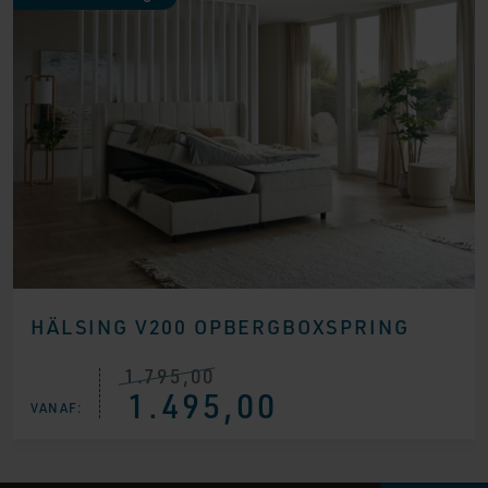
HÄLSING V200 OPBERGBOXSPRING
1.795,00
Oorspronkelijke
Huidige
1.495,00
prijs
prijs
VANAF:
was:
is:
€ 1.795,00.
€ 1.495,00.