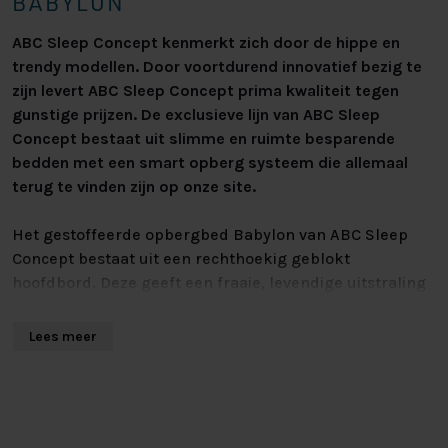
BABYLON
ABC Sleep Concept kenmerkt zich door de hippe en
trendy modellen. Door voortdurend innovatief bezig te
zijn levert ABC Sleep Concept prima kwaliteit tegen
gunstige prijzen. De exclusieve lijn van ABC Sleep
Concept bestaat uit slimme en ruimte besparende
bedden met een smart opberg systeem die allemaal
terug te vinden zijn op onze site.
Het gestoffeerde opbergbed Babylon van ABC Sleep
Concept bestaat uit een rechthoekig geblokt
hoofdbord. Deze geeft een fraaie, levendige uitstraling
aan ieder slaapkamerinterieur. Naast deze passende
uitstraling geniet je uiteraard ook van het heerlijke
Lees meer
slaapcomfort van dit ABC Sleep Concept opbergbed.
Met deze ABC Sleep Concept Babylon maakt u optimaal
gebruik van de ruimte in uw kamer. Door de handige