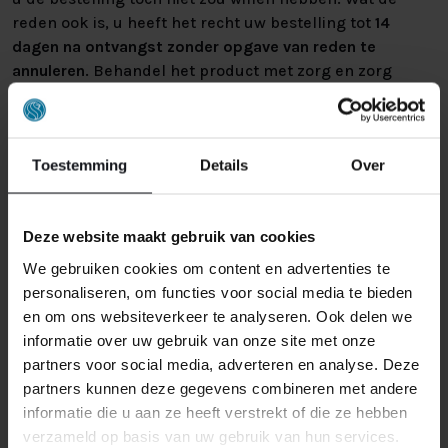
reden ook is, u heeft het recht uw bestelling tot
14
dagen na ontvangst zonder opgave van reden te
annuleren
. Behandel het product met zorg en zorg
ervoor dat deze bij het retour sturen goed verpakt is.
Mocht het product beschadigd zijn of is de verpakking
meer beschadigd dan nodig, dan kunnen we deze
Toestemming
Details
Over
waardevermindering van het product aan u
doorberekenen.
Deze website maakt gebruik van cookies
We gebruiken cookies om content en advertenties te
personaliseren, om functies voor social media te bieden
en om ons websiteverkeer te analyseren. Ook delen we
informatie over uw gebruik van onze site met onze
partners voor social media, adverteren en analyse. Deze
GERELATEERDE PRODUCTEN
partners kunnen deze gegevens combineren met andere
informatie die u aan ze heeft verstrekt of die ze hebben
verzameld op basis van uw gebruik van hun services.