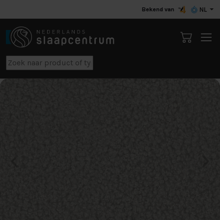
Bekend van
NL