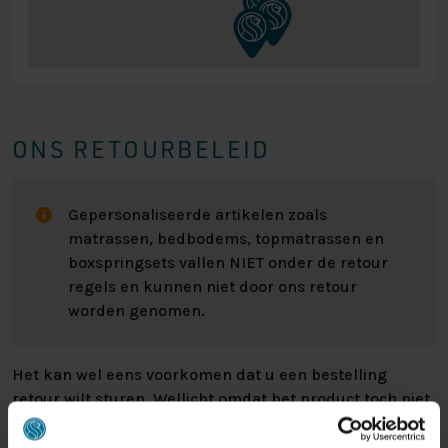
ONS RETOURBELEID
Gepersonaliseerde artikelen zoals
matrassen, bedbodems, topmatrassen en
boxspringsets vallen NIET onder de retour
regels en kunnen niet door ons retour
worden genomen.
Het kan wel eens voorkomen dat u een bestelling
retour wilt sturen. Wellicht omdat het product toch niet
bevalt of misschien dat er een andere reden is waarom
u de bestelling toch niet zou willen hebben. Wat de