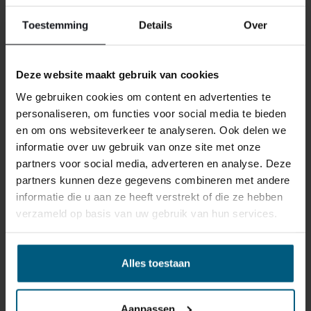
reden ook is, u heeft het recht uw bestelling tot
14
Toestemming
Details
Over
dagen na ontvangst zonder opgave van reden te
annuleren
. Behandel het product met zorg en zorg
ervoor dat deze bij het retour sturen goed verpakt is.
Deze website maakt gebruik van cookies
Mocht het product beschadigd zijn of is de verpakking
We gebruiken cookies om content en advertenties te
meer beschadigd dan nodig, dan kunnen we deze
personaliseren, om functies voor social media te bieden
waardevermindering van het product aan u
en om ons websiteverkeer te analyseren. Ook delen we
doorberekenen.
informatie over uw gebruik van onze site met onze
partners voor social media, adverteren en analyse. Deze
partners kunnen deze gegevens combineren met andere
informatie die u aan ze heeft verstrekt of die ze hebben
verzameld op basis van uw gebruik van hun services.
GERELATEERDE PRODUCTEN
Alles toestaan
Aanpassen