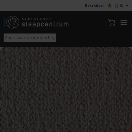
Bekend van
NL