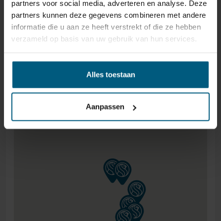
partners voor social media, adverteren en analyse. Deze
€1000,- GRATIS.
partners kunnen deze gegevens combineren met andere
informatie die u aan ze heeft verstrekt of die ze hebben
verzameld op basis van uw gebruik van hun services.
Alles toestaan
Aanpassen