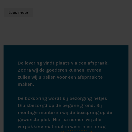
Dit Pillow You Roze kussen is zeer geschikt voor
Lees meer
buikslapers en zijslapers met een schouderbreedte
onder de 35cm. Het kussen heeft de hardheid soft/
medium en een hoogte van 7,5 cm. De tijk van het
hoofdkussen is afritsbaar en wasbaar op 60 graden. De
hoes zorgt voor een goede ventilatie en comfortabel
slaapklimaat.
De levering vindt plaats via een afspraak.
ANTI-ALLERGEEN KUSSEN
Zodra wij de goederen kunnen leveren
zullen wij u bellen voor een afspraak te
De tijk van de Pillow You is voorzien van het
maken.
gepatenteerde HeiQ Allergen Tech. Dit is een 100%
biobased, gepatenteerde technologie, die met behulp
De boxspring wordt bij bezorging netjes
van actieve probiotica de blootstelling aan allergenen
thuisbezorgd op de begane grond. Bij
zoals huisstofmijt en huisdierallergenen vermindert. De
montage monteren wij de boxspring op de
Heiq Allergen Tech is blijvend over wasbeurten heen en
gewenste plek. Hierna nemen wij alle
is OEKO-TEX gecertificeerd.
verpakking materialen weer mee terug,