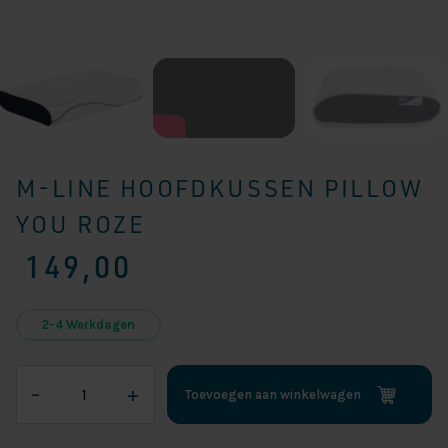
M-LINE HOOFDKUSSEN PILLOW
YOU ROZE
149,00
2-4 Werkdagen
M-
–
+
Toevoegen aan winkelwagen
LINE
HOOFDKUSSEN
PILLOW