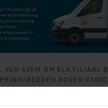
tjes thuisbezorgd op
ren wij de boxspring
ij alle verpakking
es netjes
 netjes verpakt in
de te voorkomen.
 VAN 40KM OM ELK FILIAAL 
RING/BEDDEN BOVEN €1000,