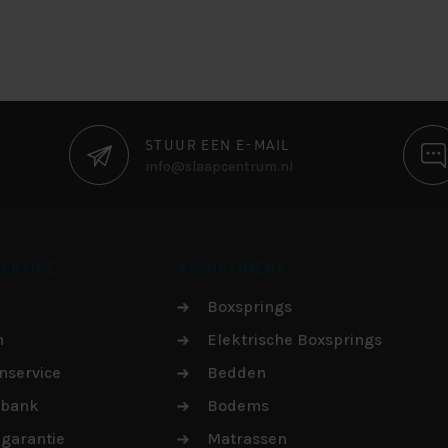
STUUR EEN E-MAIL
info@slaapcentrum.nl
ERVICE
ASSORTIMENT
Boxsprings
n
Elektrische Boxsprings
nservice
Bedden
sbank
Bodems
garantie
Matrassen