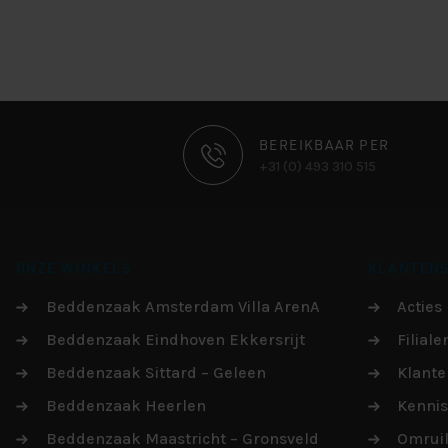
CONTACT
BEREIKBAAR PER
+31 (0) 493 310 515
INFORMATIE
ONZE WINKELS
KLANTENS
Beddenzaak Amsterdam Villa ArenA
Acties
Beddenzaak Eindhoven Ekkersrijt
Filiale
Beddenzaak Sittard – Geleen
Klante
Beddenzaak Heerlen
Kenni
Beddenzaak Maastricht – Gronsveld
Omruil