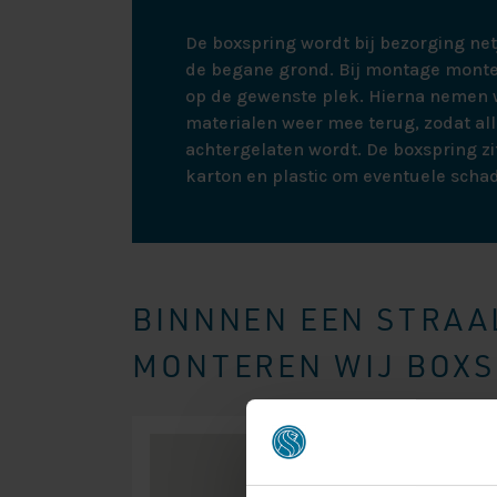
De boxspring wordt bij bezorging ne
de begane grond. Bij montage monte
op de gewenste plek. Hierna nemen w
materialen weer mee terug, zodat all
achtergelaten wordt. De boxspring zit
karton en plastic om eventuele scha
BINNNEN EEN STRAAL
MONTEREN WIJ BOXSP