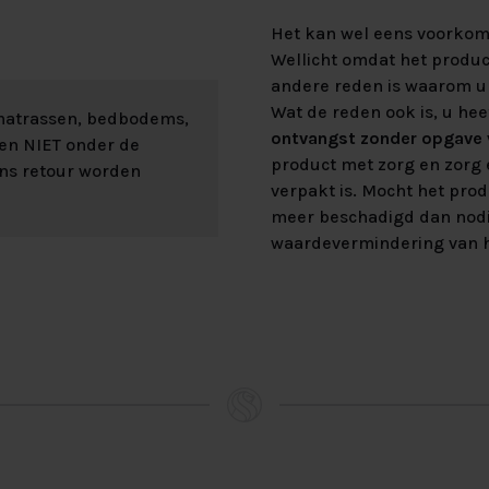
Het kan wel eens voorkome
Wellicht omdat het product
andere reden is waarom u 
Wat de reden ook is, u hee
 matrassen, bedbodems,
ontvangst zonder opgave v
len NIET onder de
product met zorg en zorg e
ons retour worden
verpakt is. Mocht het prod
meer beschadigd dan nod
waardevermindering van h