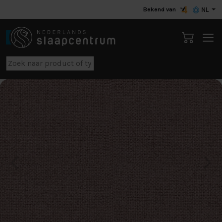
Bekend van
NL