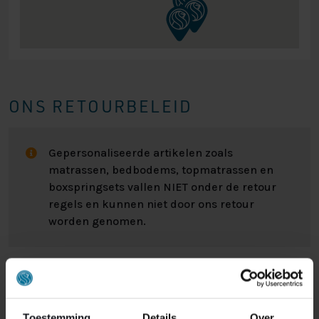
ONS RETOURBELEID
Gepersonaliseerde artikelen zoals
matrassen, bedbodems, topmatrassen en
boxspringsets vallen NIET onder de retour
regels en kunnen niet door ons retour
worden genomen.
Het kan wel eens voorkomen dat u een bestelling
retour wilt sturen. Wellicht omdat het product toch niet
bevalt of misschien dat er een andere reden is waarom
Toestemming
Details
Over
u de bestelling toch niet zou willen hebben. Wat de