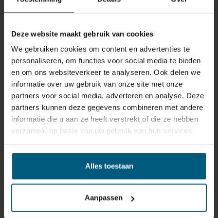
reden ook is, u heeft het recht uw bestelling tot
14
dagen na ontvangst zonder opgave van reden te
Deze website maakt gebruik van cookies
annuleren
. Behandel het product met zorg en zorg
ervoor dat deze bij het retour sturen goed verpakt is.
We gebruiken cookies om content en advertenties te
Mocht het product beschadigd zijn of is de verpakking
personaliseren, om functies voor social media te bieden
meer beschadigd dan nodig, dan kunnen we deze
en om ons websiteverkeer te analyseren. Ook delen we
waardevermindering van het product aan u
informatie over uw gebruik van onze site met onze
doorberekenen.
partners voor social media, adverteren en analyse. Deze
partners kunnen deze gegevens combineren met andere
informatie die u aan ze heeft verstrekt of die ze hebben
verzameld op basis van uw gebruik van hun services.
Alles toestaan
GERELATEERDE PRODUCTEN
Aanpassen