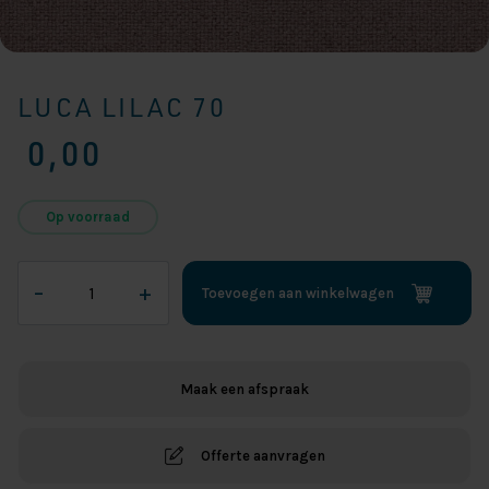
LUCA LILAC 70
0,00
Op voorraad
Luca
–
+
Toevoegen aan winkelwagen
Lilac
70
aantal
Maak een afspraak
Offerte aanvragen