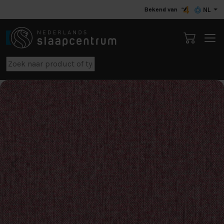
Bekend van
NL