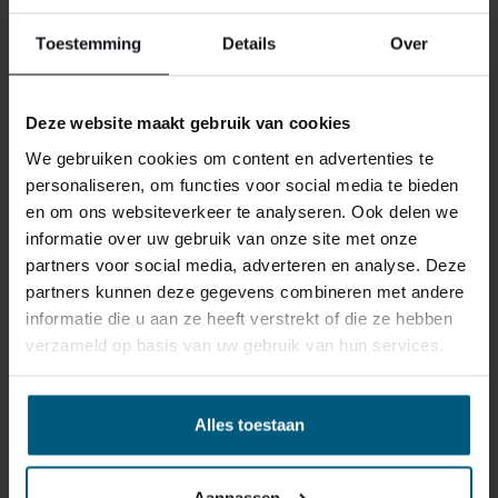
reden ook is, u heeft het recht uw bestelling tot
14
Toestemming
Details
Over
dagen na ontvangst zonder opgave van reden te
annuleren
. Behandel het product met zorg en zorg
ervoor dat deze bij het retour sturen goed verpakt is.
Deze website maakt gebruik van cookies
Mocht het product beschadigd zijn of is de verpakking
We gebruiken cookies om content en advertenties te
meer beschadigd dan nodig, dan kunnen we deze
personaliseren, om functies voor social media te bieden
waardevermindering van het product aan u
en om ons websiteverkeer te analyseren. Ook delen we
doorberekenen.
informatie over uw gebruik van onze site met onze
partners voor social media, adverteren en analyse. Deze
partners kunnen deze gegevens combineren met andere
informatie die u aan ze heeft verstrekt of die ze hebben
verzameld op basis van uw gebruik van hun services.
GERELATEERDE PRODUCTEN
Alles toestaan
Aanpassen