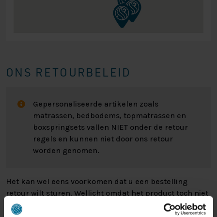
ONS RETOURBELEID
Gepersonaliseerde artikelen zoals
matrassen, bedbodems, topmatrassen en
boxspringsets vallen NIET onder de retour
regels en kunnen niet door ons retour
worden genomen.
Het kan wel eens voorkomen dat u een bestelling
retour wilt sturen. Wellicht omdat het product toch niet
bevalt of misschien dat er een andere reden is waarom
u de bestelling toch niet zou willen hebben. Wat de