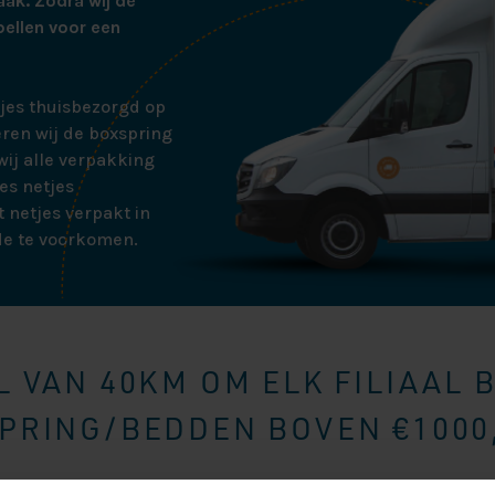
aak. Zodra wij de
bellen voor een
tjes thuisbezorgd op
ren wij de boxspring
ij alle verpakking
es netjes
 netjes verpakt in
de te voorkomen.
 VAN 40KM OM ELK FILIAAL 
RING/BEDDEN BOVEN €1000,