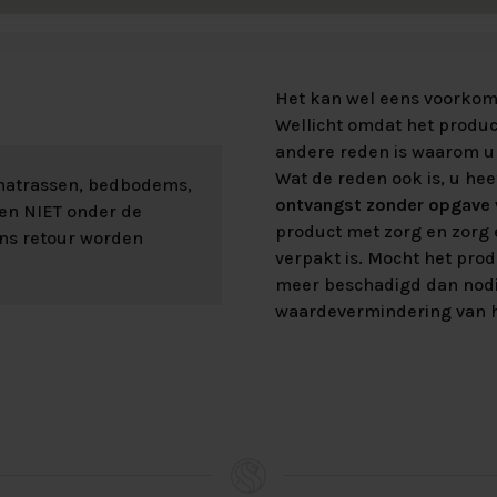
Het kan wel eens voorkome
Wellicht omdat het product
andere reden is waarom u 
Wat de reden ook is, u hee
 matrassen, bedbodems,
ontvangst zonder opgave v
len NIET onder de
product met zorg en zorg e
ons retour worden
verpakt is. Mocht het prod
meer beschadigd dan nod
waardevermindering van h