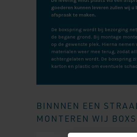
De levering vindt plaats via een afspr
goederen kunnen leveren zullen wij u 
afspraak te maken.
De boxspring wordt bij bezorging ne
de begane grond. Bij montage monte
op de gewenste plek. Hierna nemen w
materialen weer mee terug, zodat all
achtergelaten wordt. De boxspring zit
karton en plastic om eventuele scha
BINNNEN EEN STRAAL
MONTEREN WIJ BOXSP