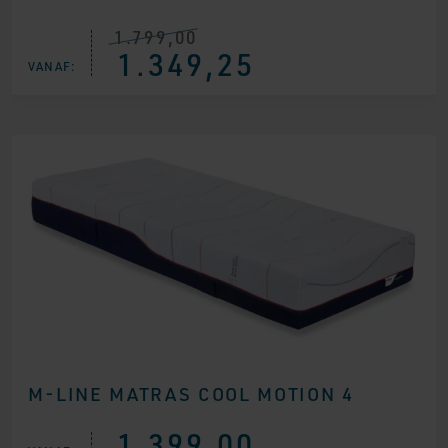
1.799,00
Oorspronkelijke
Huidige
1.349,25
prijs
prijs
VANAF:
was:
is:
€ 1.799,00.
€ 1.349,25.
M-LINE MATRAS COOL MOTION 4
1.399,00