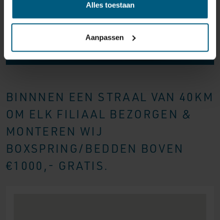
Alles toestaan
onze vestigingen!
Aanpassen
BINNNEN EEN STRAAL VAN 40KM
OM ELK FILIAAL BEZORGEN &
MONTEREN WIJ
BOXSPRING/BEDDEN BOVEN
€1000,- GRATIS.