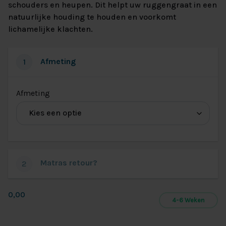
schouders en heupen. Dit helpt uw ruggengraat in een
natuurlijke houding te houden en voorkomt
lichamelijke klachten.
Afmeting
1
(voor
Afmeting
Afmeting
voor
matras
Hälsing
Matras retour?
2
Dreamer
Visco)
0,00
4-6 Weken