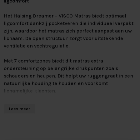
ligcomfort
Het Hälsing Dreamer – VISCO Matras biedt optimaal
ligcomfort dankzij pocketveren die individueel verpakt
zijn, waardoor het matras zich perfect aanpast aan uw
lichaam. De open structuur zorgt voor uitstekende
ventilatie en vochtregulatie.
Met 7 comfortzones biedt dit matras extra
ondersteuning op belangrijke drukpunten zoals
schouders en heupen. Dit helpt uw ruggengraat in een
natuurlijke houding te houden en voorkomt
lichamelijke klachten.
VISCO – traagschuim afdeklaag
Lees meer
De hoogwaardige VISCO afdeklaag van circa 30 mm dik
past zich optimaal aan uw lichaam aan door de
drukverlagende eigenschappen van traagschuim. Dit