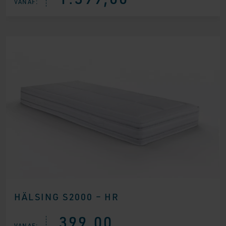
VANAF:
HÄLSING S2000 – HR
399,00
VANAF: