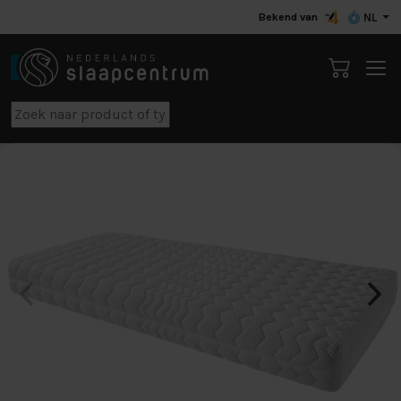
Bekend van
NL