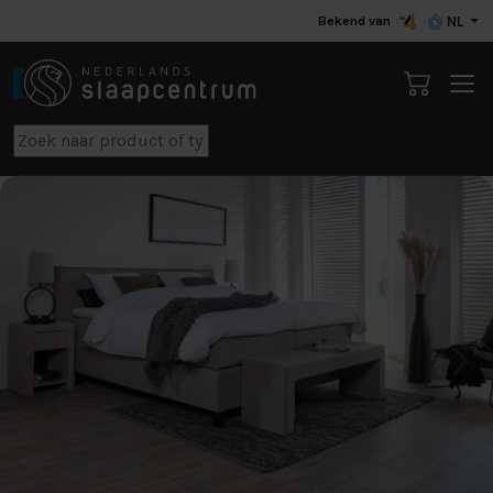
Bekend van
NL