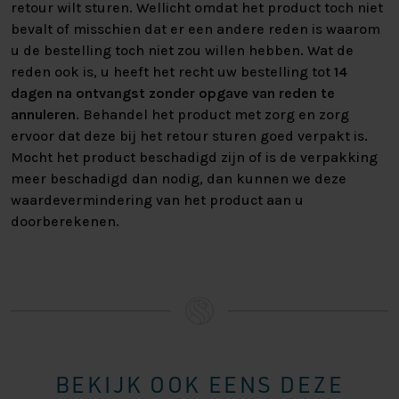
retour wilt sturen. Wellicht omdat het product toch niet
Kijk voor alle specificaties in het overzicht hiernaast.
bevalt of misschien dat er een andere reden is waarom
Heeft U interesse? Kijk bij “zelf samenstellen” voor alle
u de bestelling toch niet zou willen hebben. Wat de
mogelijkheden om uw perfecte bed samen te stellen!
reden ook is, u heeft het recht uw bestelling tot
14
Neem voor vragen of advies vrijblijvend contact met ons
dagen na ontvangst zonder opgave van reden te
op.
annuleren
. Behandel het product met zorg en zorg
ervoor dat deze bij het retour sturen goed verpakt is.
Mocht het product beschadigd zijn of is de verpakking
meer beschadigd dan nodig, dan kunnen we deze
waardevermindering van het product aan u
doorberekenen.
BEKIJK OOK EENS DEZE