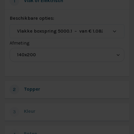
Vlak of Elektrisch
1
Beschikbare opties:
(voor
Afmeting
Vlakke
boxspring
5000.1)
Topper
2
Kleur
3
Poten