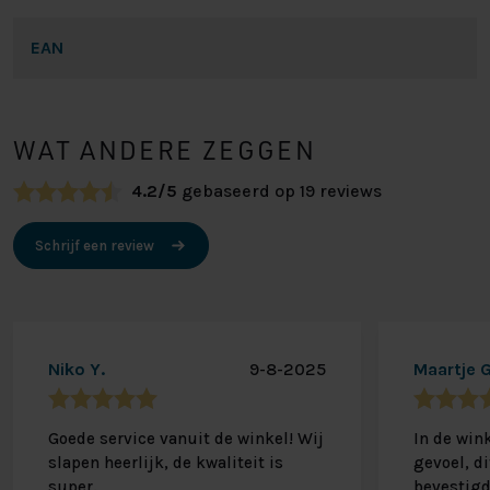
EAN
WAT ANDERE ZEGGEN
4.2/5
gebaseerd op 19 reviews
Schrijf een review
Niko Y.
9-8-2025
Maartje G
Goede service vanuit de winkel! Wij
In de win
slapen heerlijk, de kwaliteit is
gevoel, d
super.
bevestigd