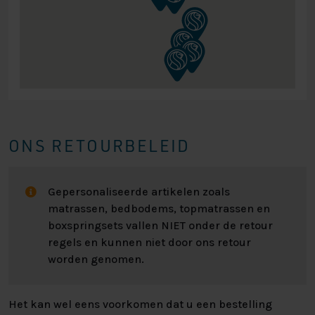
Op onze webshop kunt u kiezen uit 2 stofsoorten, dit
zijn onze meest verkochten stoffen. U heeft de keuze
uit een stevige stof variant genaamd: Inari of u kunt
kiezen uit een makkelijk afneembare stof genaamd:
Preston. Wilt u meerdere stoffen bekijken van andere
stofstalen, dan kunt u langs gaan in een van onze
winkels. U kunt altijd de kleur bestellen zoals
afgebeeld op de foto, deze zetten wij er als keuze in.
ONS RETOURBELEID
Kleur zoals op de foto: Soro 23
Gepersonaliseerde artikelen zoals
De perfecte op maat gemaakte boxspring vindt u
matrassen, bedbodems, topmatrassen en
natuurlijk bij Nederlands Slaapcentrum. Wilt u ons
boxspringsets vallen NIET onder de retour
assortiment met eigen ogen komen bekijken, heeft u
regels en kunnen niet door ons retour
behoefte aan persoonlijk advies of heeft u andere
worden genomen.
vragen? Dan bent u altijd van harte welkom om langs
te komen in één van onze vestigingen!
Het kan wel eens voorkomen dat u een bestelling