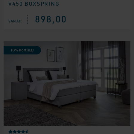
V450 BOXSPRING
gebaseerd
op
klantbeoorde
ling
898,00
VANAF:
10% Korting!