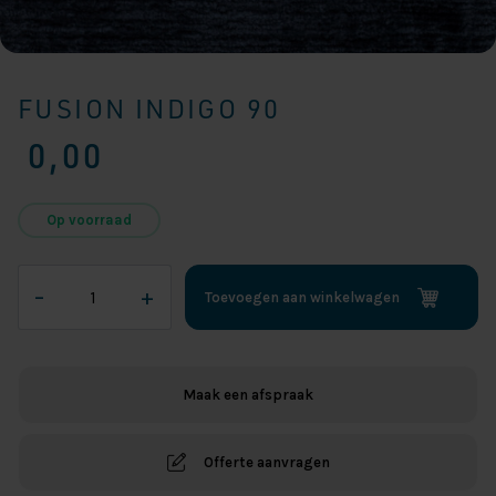
FUSION INDIGO 90
0,00
Op voorraad
Fusion
–
+
Toevoegen aan winkelwagen
Indigo
90
aantal
Maak een afspraak
Offerte aanvragen