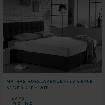
MATRAS HOESLAKEN JERSEY 4 PACK
80/90 X 200 – WIT
69,96
Oorspronkelijke
Huidige
29,95
prijs
prijs