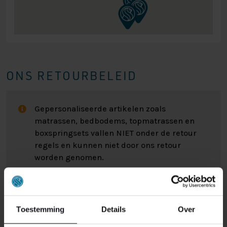
ONS RETOURBELEID
Gepersonaliseerde artikelen zoals
matrassen, bedbodems, topmatrassen en
boxspringsets vallen NIET onder de retour
regels en kunnen niet door ons retour
worden genomen.
Het kan wel eens voorkomen dat u een bestelling
retour wilt sturen. Wellicht omdat het product toch niet
Toestemming
Details
Over
bevalt of misschien dat er een andere reden is waarom
u de bestelling toch niet zou willen hebben. Wat de