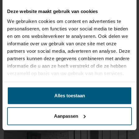
reden ook is, u heeft het recht uw bestelling tot
14
Deze website maakt gebruik van cookies
dagen na ontvangst zonder opgave van reden te
We gebruiken cookies om content en advertenties te
annuleren
. Behandel het product met zorg en zorg
personaliseren, om functies voor social media te bieden
ervoor dat deze bij het retour sturen goed verpakt is.
en om ons websiteverkeer te analyseren. Ook delen we
Mocht het product beschadigd zijn of is de verpakking
informatie over uw gebruik van onze site met onze
meer beschadigd dan nodig, dan kunnen we deze
partners voor social media, adverteren en analyse. Deze
waardevermindering van het product aan u
partners kunnen deze gegevens combineren met andere
doorberekenen.
informatie die u aan ze heeft verstrekt of die ze hebben
verzameld op basis van uw gebruik van hun services.
Alles toestaan
GERELATEERDE PRODUCTEN
Aanpassen